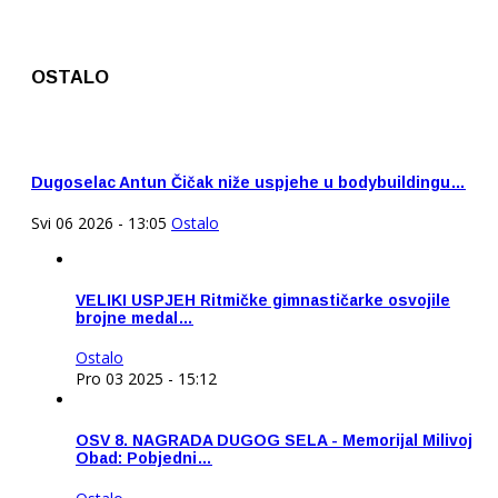
OSTALO
Dugoselac Antun Čičak niže uspjehe u bodybuildingu…
Svi 06 2026 - 13:05
Ostalo
VELIKI USPJEH Ritmičke gimnastičarke osvojile
brojne medal…
Ostalo
Pro 03 2025 - 15:12
OSV 8. NAGRADA DUGOG SELA - Memorijal Milivoj
Obad: Pobjedni…