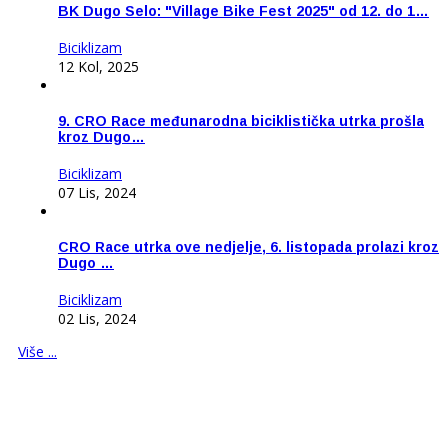
BK Dugo Selo: "Village Bike Fest 2025" od 12. do 1…
Biciklizam
12 Kol, 2025
9. CRO Race međunarodna biciklistička utrka prošla
kroz Dugo…
Biciklizam
07 Lis, 2024
CRO Race utrka ove nedjelje, 6. listopada prolazi kroz
Dugo …
Biciklizam
02 Lis, 2024
Više ...