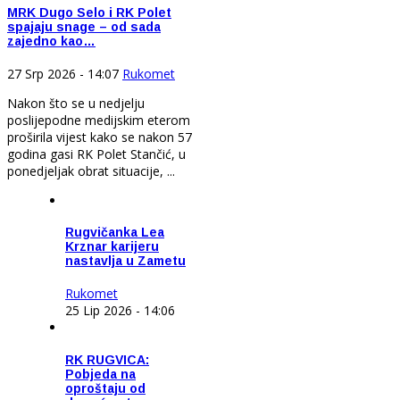
MRK Dugo Selo i RK Polet
spajaju snage – od sada
zajedno kao…
27 Srp 2026 - 14:07
Rukomet
Nakon što se u nedjelju
poslijepodne medijskim eterom
proširila vijest kako se nakon 57
godina gasi RK Polet Stančić, u
ponedjeljak obrat situacije, ...
Rugvičanka Lea
Krznar karijeru
nastavlja u Zametu
Rukomet
25 Lip 2026 - 14:06
RK RUGVICA:
Pobjeda na
oproštaju od