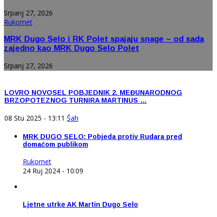
Srpanj 27, 2026
Rukomet
MRK Dugo Selo i RK Polet spajaju snage – od sada
zajedno kao MRK Dugo Selo Polet
Srpanj 27, 2026
© Free
Joomla! 3 Modules
- by
VinaGecko.com
LOVRO NOVOSEL POBJEDNIK 2. MEĐUNARODNOG
BRZOPOTEZNOG TURNIRA MARTINUS …
08 Stu 2025 - 13:11
Šah
MRK DUGO SELO: Pobjeda protiv Rudara pred
domaćom publikom
Rukomet
24 Ruj 2024 - 10:09
Ljetne utrke AK Martin Dugo Selo