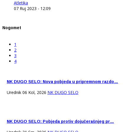
Atletika
07 Ruj 2023 - 12:09
Nogomet
1
2
3
4
NK DUGO SELO: Nova pobjeda u pripremnom razdo…
Urednik
06 Kol, 2026
NK DUGO SELO
NK DUGO SELO: Pobjeda protiv dojučerašnjeg pr…