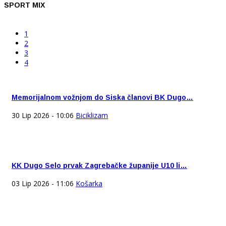
SPORT MIX
1
2
3
4
Memorijalnom vožnjom do Siska članovi BK Dugo…
30 Lip 2026 - 10:06
Biciklizam
KK Dugo Selo prvak Zagrebačke županije U10 li…
03 Lip 2026 - 11:06
Košarka