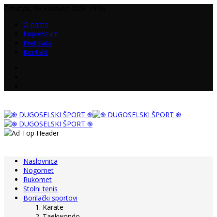
Četvrtak, 06 Kolovoz 2026 19:06
O nama
Impressum
Pretplata
Kontakt
Naslovnica
Nogomet
Rukomet
Stolni tenis
Borilački sportovi
Karate
Taekwondo