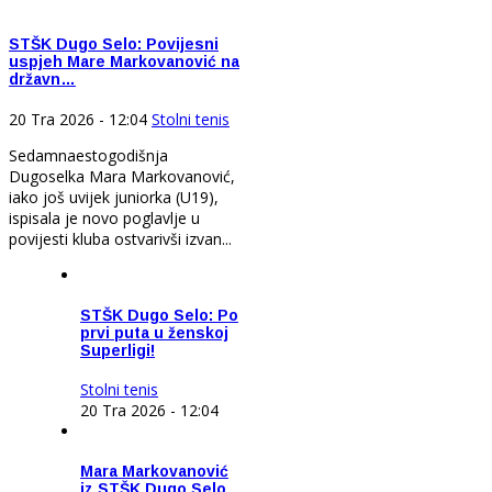
STŠK Dugo Selo: Povijesni
uspjeh Mare Markovanović na
državn…
20 Tra 2026 - 12:04
Stolni tenis
Sedamnaestogodišnja
Dugoselka Mara Markovanović,
iako još uvijek juniorka (U19),
ispisala je novo poglavlje u
povijesti kluba ostvarivši izvan...
STŠK Dugo Selo: Po
prvi puta u ženskoj
Superligi!
Stolni tenis
20 Tra 2026 - 12:04
Mara Markovanović
iz STŠK Dugo Selo