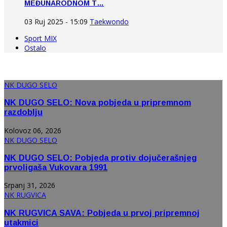
MEĐUNARODNOM T…
03 Ruj 2025 - 15:09
Taekwondo
Sport MIX
Ostalo
NK DUGO SELO
NK DUGO SELO: Nova pobjeda u pripremnom
razdoblju
Kolovoz 06, 2026
NK DUGO SELO
NK DUGO SELO: Pobjeda protiv dojučerašnjeg
prvoligaša Vukovara 1991
Srpanj 31, 2026
NK RUGVICA
NK RUGVICA SAVA: Pobjeda u prvoj pripremnoj
utakmici