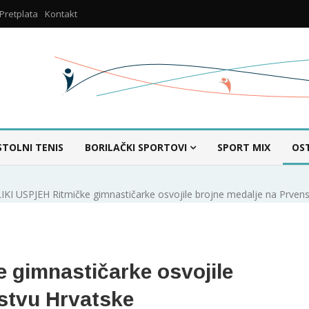
Pretplata
Kontakt
STOLNI TENIS
BORILAČKI SPORTOVI
SPORT MIX
OS
IKI USPJEH Ritmičke gimnastičarke osvojile brojne medalje na Prven
 gimnastičarke osvojile
stvu Hrvatske