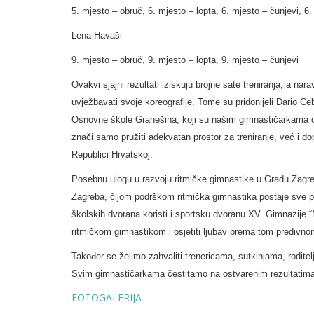
5. mjesto – obruč, 6. mjesto – lopta, 6. mjesto – čunjevi, 6.
Lena Havaši
9. mjesto – obruč, 9. mjesto – lopta, 9. mjesto – čunjevi
Ovakvi sjajni rezultati iziskuju brojne sate treniranja, a n
uvježbavati svoje koreografije. Tome su pridonijeli Dario Ce
Osnovne škole Granešina, koji su našim gimnastičarkama om
znači samo pružiti adekvatan prostor za treniranje, već i do
Republici Hrvatskoj.
Posebnu ulogu u razvoju ritmičke gimnastike u Gradu Zagr
Zagreba, čijom podrškom ritmička gimnastika postaje sve p
školskih dvorana koristi i sportsku dvoranu XV. Gimnazije “
ritmičkom gimnastikom i osjetiti ljubav prema tom predivno
Također se želimo zahvaliti trenericama, sutkinjama, roditelj
Svim gimnastičarkama čestitamo na ostvarenim rezultatima
FOTOGALERIJA