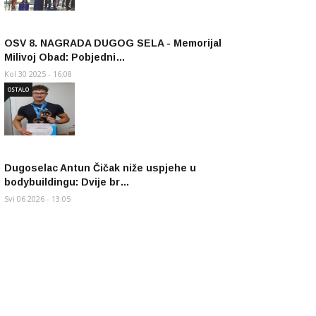
OSV 8. NAGRADA DUGOG SELA - Memorijal
Milivoj Obad: Pobjedni…
Kol 30 2025 - 16:08
OSTALO
Dugoselac Antun Čičak niže uspjehe u
bodybuildingu: Dvije br…
Svi 06 2026 - 13:05