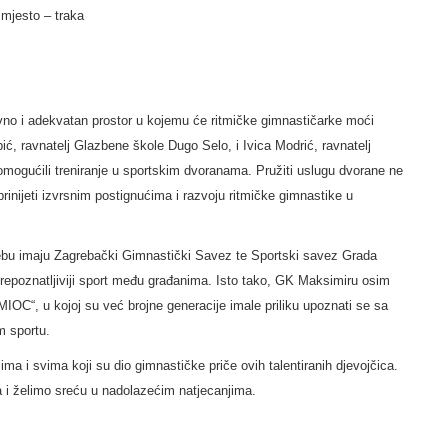
 mjesto – traka
aravno i adekvatan prostor u kojemu će ritmičke gimnastičarke moći
bić, ravnatelj Glazbene škole Dugo Selo, i Ivica Modrić, ravnatelj
ogućili treniranje u sportskim dvoranama. Pružiti uslugu dvorane ne
prinijeti izvrsnim postignućima i razvoju ritmičke gimnastike u
ebu imaju Zagrebački Gimnastički Savez te Sportski savez Grada
repoznatljiviji sport među građanima. Isto tako, GK Maksimiru osim
MIOC“, u kojoj su već brojne generacije imale priliku upoznati se sa
m sportu.
ima i svima koji su dio gimnastičke priče ovih talentiranih djevojčica.
 i želimo sreću u nadolazećim natjecanjima.