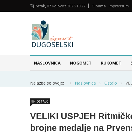
Petak, 07 Kolovoz 2026 10:22
O nama
Impressum
NASLOVNICA
NOGOMET
RUKOMET
Nalazite se ovdje:
Naslovnica
Ostalo
VEL
OSTALO
VELIKI USPJEH Ritmičke
brojne medalje na Prven