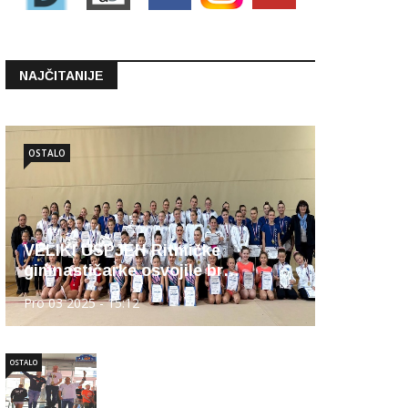
NAJČITANIJE
OSTALO
VELIKI USPJEH Ritmičke
gimnastičarke osvojile br…
Pro 03 2025 - 15:12
OSTALO