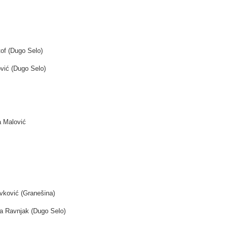
tof (Dugo Selo)
ović (Dugo Selo)
a Malović
Ivković (Granešina)
ea Ravnjak (Dugo Selo)