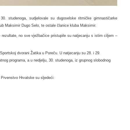
0. studenoga, sudjelovale su dugoselske
ritmičke gimnastičarke
ub Maksimir Dugo Selo, te ostale članice kluba Maksimir.
ezultate, no sve vježbačice pristupile su natjecanju s istim ciljem –
portskoj dvorani Žatika u Poreču. U natjecanju su 28. i 29.
utnog programa, a u nedjelju, 30. studenoga, iz grupnog slobodnog
a Prvenstvo Hrvatske su sljedeći: