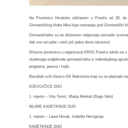
Na Prvenstvu Hrvatske održanom u Poreču od 28. do 3
Gimnastičkog kluba Nika koje nastupaju pod Gimnastički kl
Gimnastičarke su na državnom natjecanju ostvarile izvrsne r
dati sve od sebe i steći još jedno divno iskustvo!
Državno prvenstvo u organizaciji KRSG Poreča odvilo se u S
studenoga sudjelovale gimnastičarke iz individualnog apsol
programa, parova i trojki.
Rezultati svih članica GK Maksimira koje su se plasirale n
DJEVOJČICE DUO
1. mjesto – Vita Tomić, Marija Merkaš (Dugo Selo)
MLAĐE KADETKINJE DUO
1. mjesto – Laura Novak, Isabella Hercigonja
KADETKINJE DUO