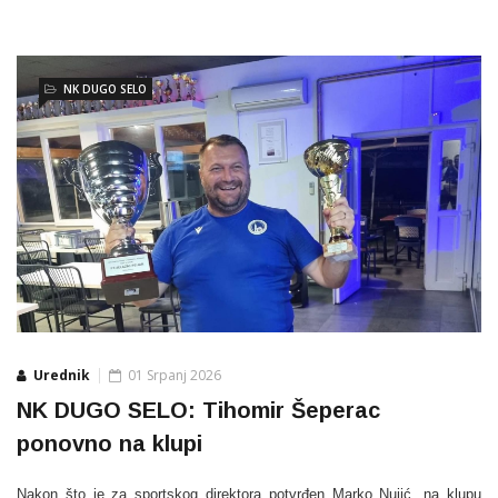
NK DUGO SELO
Urednik
01 Srpanj 2026
NK DUGO SELO: Tihomir Šeperac
ponovno na klupi
Nakon što je za sportskog direktora potvrđen Marko Nujić, na klupu