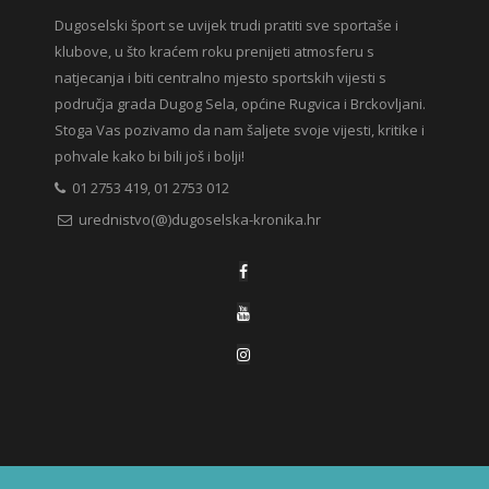
Dugoselski šport se uvijek trudi pratiti sve sportaše i
klubove, u što kraćem roku prenijeti atmosferu s
natjecanja i biti centralno mjesto sportskih vijesti s
područja grada Dugog Sela, općine Rugvica i Brckovljani.
Stoga Vas pozivamo da nam šaljete svoje vijesti, kritike i
pohvale kako bi bili još i bolji!
01 2753 419, 01 2753 012
urednistvo(@)dugoselska-kronika.hr