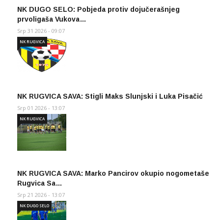
NK DUGO SELO: Pobjeda protiv dojučerašnjeg
prvoligaša Vukova…
Srp 31 2026 - 09:07
NK RUGVICA
NK RUGVICA SAVA: Stigli Maks Slunjski i Luka Pisačić
Srp 01 2026 - 13:07
NK RUGVICA
NK RUGVICA SAVA: Marko Pancirov okupio nogometaše
Rugvica Sa…
Srp 21 2026 - 13:07
NK DUGO SELO