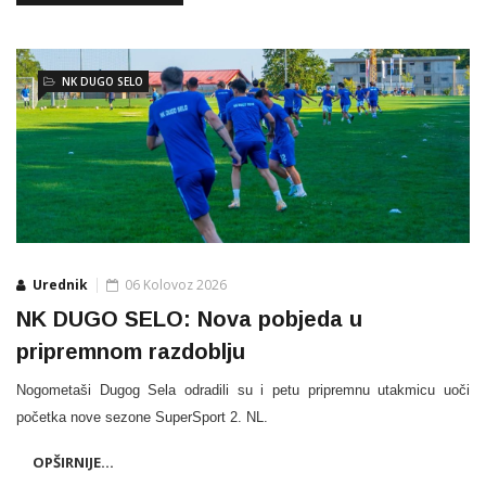
NK DUGO SELO
Urednik
06 Kolovoz 2026
NK DUGO SELO: Nova pobjeda u
pripremnom razdoblju
Nogometaši Dugog Sela odradili su i petu pripremnu utakmicu uoči
početka nove sezone SuperSport 2. NL.
OPŠIRNIJE...