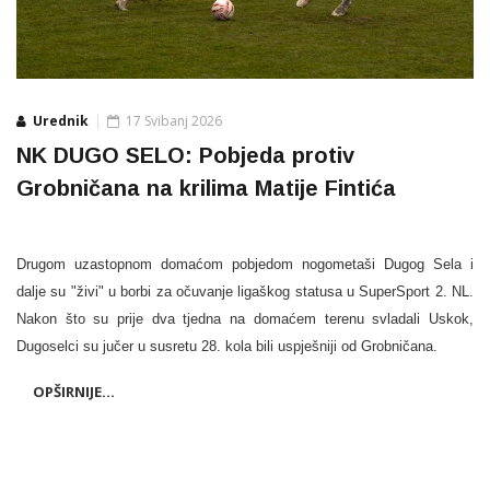
Urednik
17 Svibanj 2026
NK DUGO SELO: Pobjeda protiv
Grobničana na krilima Matije Fintića
Drugom uzastopnom domaćom pobjedom nogometaši Dugog Sela i
dalje su "živi" u borbi za očuvanje ligaškog statusa u SuperSport 2. NL.
Nakon što su prije dva tjedna na domaćem terenu svladali Uskok,
Dugoselci su jučer u susretu 28. kola bili uspješniji od Grobničana.
OPŠIRNIJE...