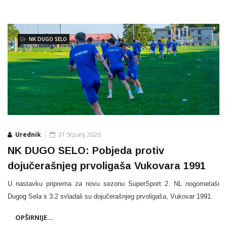
NK DUGO SELO
Urednik
31 Srpanj 2026
NK DUGO SELO: Pobjeda protiv
dojučerašnjeg prvoligaša Vukovara 1991
U nastavku priprema za novu sezonu SuperSport 2. NL nogometaši
Dugog Sela s 3:2 svladali su dojučerašnjeg prvoligaša, Vukovar 1991.
OPŠIRNIJE...