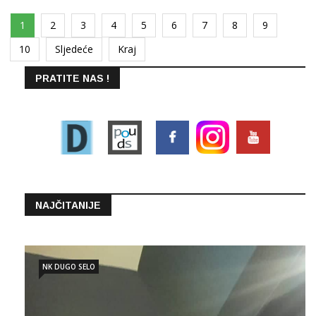
1
2
3
4
5
6
7
8
9
10
Sljedeće
Kraj
PRATITE NAS !
NAJČITANIJE
NK DUGO SELO