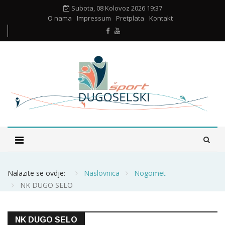
Subota, 08 Kolovoz 2026 19:37
O nama
Impressum
Pretplata
Kontakt
Nalazite se ovdje:
Naslovnica
Nogomet
NK DUGO SELO
NK DUGO SELO