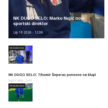
NK DUGO SELO: Marko Nujić novi
sportski direktor
Lip 19 2026 - 12:06
NK DUGO SELO
NK DUGO SELO: Tihomir Šeperac ponovno na klupi
Srp 01 2026 - 13:07
NK DUGO SELO