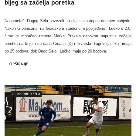
bijeg sa začelja poretka
Nogometaši Dugog Sela povezali su dvije uzastopne domaće pobjede.
Nakon Grobničana, na Gradskom stadionu je pobijeđeno i Lučko s 2:0,
čime je momčad trenera Marka Prskala napokon napustila začelje
poretka na kojem su sada Croatia (Đ) i Hrvatski dragovoljac koji imaju
po 25 bodova, dok Dugo Selo i Lučko imaju po 26 bodova.
OPŠIRNIJE...
NK DUGO SELO