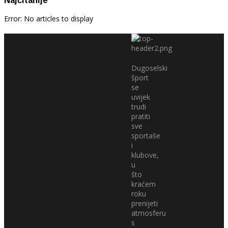
Najčitanije
Error: No articles to display
Dugoselski
šport
se
uvijek
trudi
pratiti
sve
sportaše
i
klubove,
u
što
kraćem
roku
prenijeti
atmosferu
s