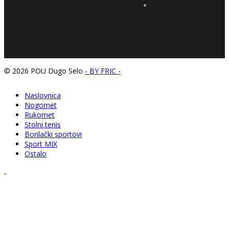
© 2026 POU Dugo Selo
- BY FRIC -
Naslovnica
Nogomet
Rukomet
Stolni tenis
Borilački sportovi
Sport MIX
Ostalo