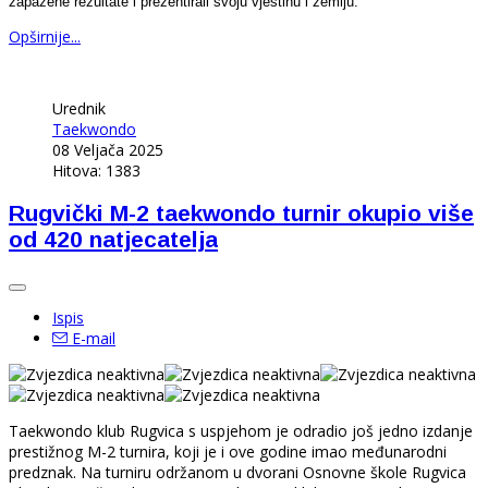
zapažene rezultate i prezentirali svoju vještinu i zemlju.
Opširnije...
Urednik
Taekwondo
08 Veljača 2025
Hitova: 1383
Rugvički M-2 taekwondo turnir okupio više
od 420 natjecatelja
Ispis
E-mail
Taekwondo klub Rugvica s uspjehom je odradio još jedno izdanje
prestižnog M-2 turnira, koji je i ove godine imao međunarodni
predznak. Na turniru održanom u dvorani Osnovne škole Rugvica