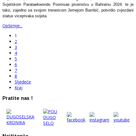
Svjetskom Parataekwondo Poomsae prvenstvu u Bahrainu 2024. te je
tako, zajedno sa svojom trenericom Jernejom Bambić, potvrdio zvjezdani
status viceprvaka svijeta.
Opširnije...
1
2
3
4
5
6
7
8
Sljedeće
Kraj
Pratite nas !