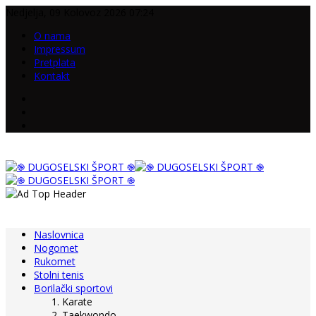
Nedjelja, 09 Kolovoz 2026 07:24
O nama
Impressum
Pretplata
Kontakt
Naslovnica
Nogomet
Rukomet
Stolni tenis
Borilački sportovi
Karate
Taekwondo