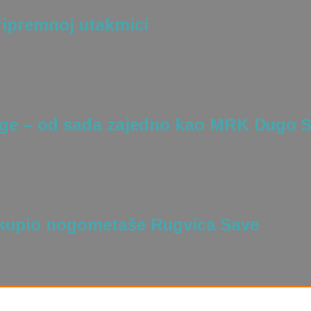
ipremnoj utakmici
age – od sada zajedno kao MRK Dugo S
kupio nogometaše Rugvica Save