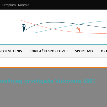
Pretplata
Kontakt
STOLNI TENIS
BORILAČKI SPORTOVI
SPORT MIX
OS
rašnjeg prvoligaša Vukovara 1991