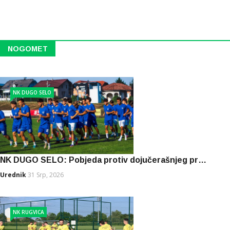
pred
domaćom
publikom
NOGOMET
NK DUGO SELO
NK DUGO SELO: Pobjeda protiv dojučerašnjeg pr…
Urednik
31 Srp, 2026
NK RUGVICA