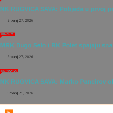
NK RUGVICA SAVA: Pobjeda u prvoj pr
Srpanj 27, 2026
RUKOMET
MRK Dugo Selo i RK Polet spajaju sn
Srpanj 27, 2026
NK RUGVICA
NK RUGVICA SAVA: Marko Pancirov o
Srpanj 21, 2026
© Free
Joomla! 3 Modules
- by
VinaGecko.com
ŠAH