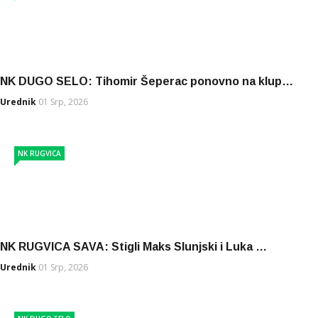
NK DUGO SELO: Tihomir Šeperac ponovno na klup…
Urednik
01 Srp, 2026
NK RUGVICA
NK RUGVICA SAVA: Stigli Maks Slunjski i Luka …
Urednik
01 Srp, 2026