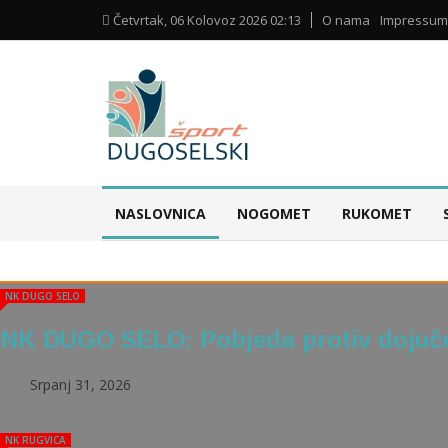
Četvrtak, 06 Kolovoz 2026 02:13
O nama
Impressum
NASLOVNICA
NOGOMET
RUKOMET
NK DUGO SELO
NK DUGO SELO: Pobjeda protiv dojuče
Srpanj 31, 2026
NK RUGVICA