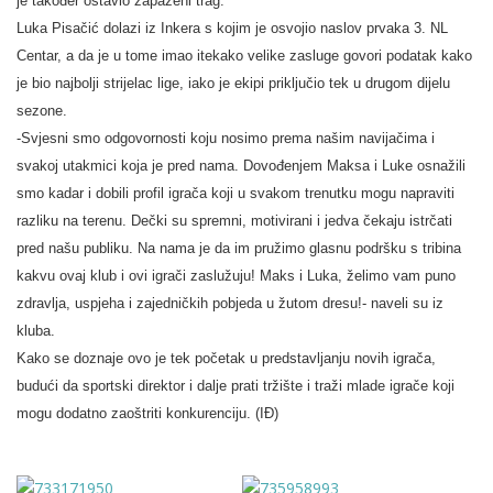
je također ostavio zapaženi trag.
Luka Pisačić dolazi iz Inkera s kojim je osvojio naslov prvaka 3. NL
Centar, a da je u tome imao itekako velike zasluge govori podatak kako
je bio najbolji strijelac lige, iako je ekipi priključio tek u drugom dijelu
sezone.
-Svjesni smo odgovornosti koju nosimo prema našim navijačima i
svakoj utakmici koja je pred nama. Dovođenjem Maksa i Luke osnažili
smo kadar i dobili profil igrača koji u svakom trenutku mogu napraviti
razliku na terenu. Dečki su spremni, motivirani i jedva čekaju istrčati
pred našu publiku. Na nama je da im pružimo glasnu podršku s tribina
kakvu ovaj klub i ovi igrači zaslužuju! Maks i Luka, želimo vam puno
zdravlja, uspjeha i zajedničkih pobjeda u žutom dresu!- naveli su iz
kluba.
Kako se doznaje ovo je tek početak u predstavljanju novih igrača,
budući da sportski direktor i dalje prati tržište i traži mlade igrače koji
mogu dodatno zaoštriti konkurenciju. (IĐ)