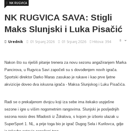
NK RUGVICA
NK RUGVICA SAVA: Stigli
Maks Slunjski i Luka Pisačić
Urednik
01 Srpanj 2026
01 Srpanj 2026
Hitova: 394
Nakon što su riješili pitanje trenera za novu sezonu angažiranjem Marka
Pancirova, u Rugvica Savi započeli su s dovođenjem novih igrača.
Sportski direktor Darko Maras zasukao je rukave i kao prve ljetne
akvizicije doveo dva iskusna igrača - Maksa Slunjskog i Luku Pisačića.
Radi se o prekaljenom dvojcu koji iza sebe ima itekako uspješne
sezone i igre u višim nogometnim rangovima. Slunjski je posljednjih
sezona nosio dres Mladosti iz Ždralova, s kojom je izborio ulazak u
SuperSport 1. NL, a prije toga bio je igrač Dugog Sela i Kurilovca, gdje