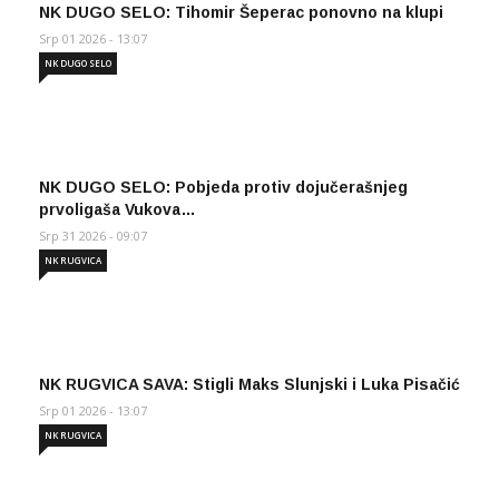
NK DUGO SELO: Tihomir Šeperac ponovno na klupi
Srp 01 2026 - 13:07
NK DUGO SELO
NK DUGO SELO: Pobjeda protiv dojučerašnjeg
prvoligaša Vukova…
Srp 31 2026 - 09:07
NK RUGVICA
NK RUGVICA SAVA: Stigli Maks Slunjski i Luka Pisačić
Srp 01 2026 - 13:07
NK RUGVICA