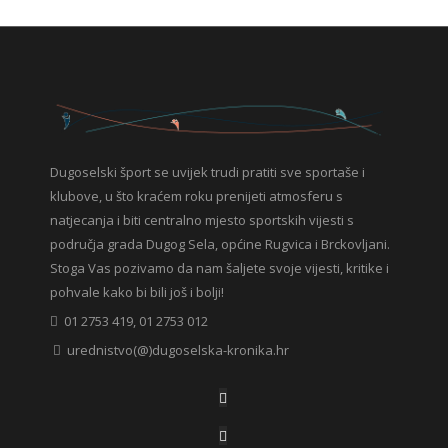
Dugoselski šport se uvijek trudi pratiti sve sportaše i
klubove, u što kraćem roku prenijeti atmosferu s
natjecanja i biti centralno mjesto sportskih vijesti s
područja grada Dugog Sela, općine Rugvica i Brckovljani.
Stoga Vas pozivamo da nam šaljete svoje vijesti, kritike i
pohvale kako bi bili još i bolji!
01 2753 419, 01 2753 012
urednistvo(@)dugoselska-kronika.hr