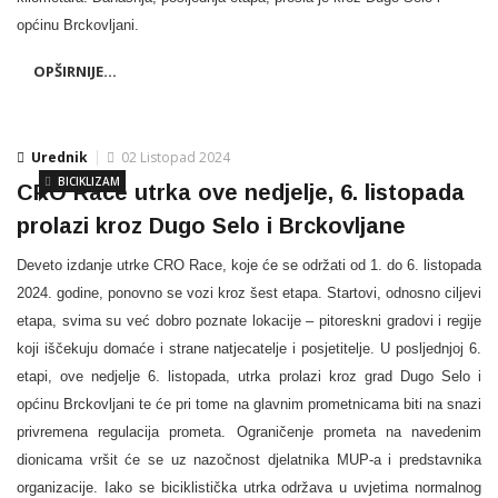
općinu Brckovljani.
OPŠIRNIJE...
Urednik
02 Listopad 2024
BICIKLIZAM
CRO Race utrka ove nedjelje, 6. listopada
prolazi kroz Dugo Selo i Brckovljane
Deveto izdanje utrke CRO Race, koje će se održati od 1. do 6. listopada
2024. godine, ponovno se vozi kroz šest etapa. Startovi, odnosno ciljevi
etapa, svima su već dobro poznate lokacije – pitoreskni gradovi i regije
koji iščekuju domaće i strane natjecatelje i posjetitelje. U posljednjoj 6.
etapi, ove nedjelje 6. listopada, utrka prolazi kroz grad Dugo Selo i
općinu Brckovljani te će pri tome na glavnim prometnicama biti na snazi
privremena regulacija prometa. Ograničenje prometa na navedenim
dionicama vršit će se uz nazočnost djelatnika MUP-a i predstavnika
organizacije. Iako se biciklistička utrka održava u uvjetima normalnog