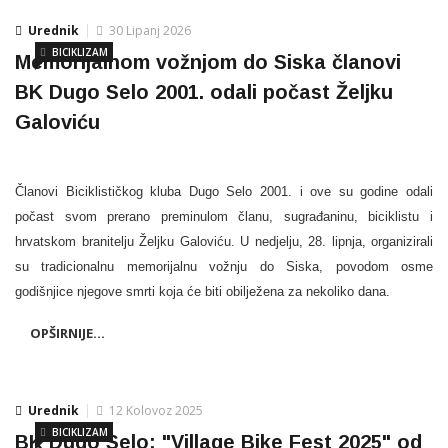
Urednik
30 Lipanj 2026
BICIKLIZAM
Memorijalnom vožnjom do Siska članovi
BK Dugo Selo 2001. odali počast Željku
Galoviću
Članovi Biciklističkog kluba Dugo Selo 2001. i ove su godine odali
počast svom prerano preminulom članu, sugrađaninu, biciklistu i
hrvatskom branitelju Željku Galoviću. U nedjelju, 28. lipnja, organizirali
su tradicionalnu memorijalnu vožnju do Siska, povodom osme
godišnjice njegove smrti koja će biti obilježena za nekoliko dana.
OPŠIRNIJE...
Urednik
12 Kolovoz 2025
BICIKLIZAM
BK Dugo Selo: "Village Bike Fest 2025" od