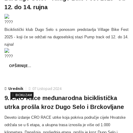
12. do 14. rujna
Biciklistički klub Dugo Selo s ponosom predstavlja Village Bike Fest
2025 - koji će se održati na dugoselskoj stazi Pump track od 12. do 14.
rujna!
OPŠIRNIJE...
Urednik
07 Listopad 2024
BICIKLIZAM
9. CRO Race međunarodna biciklistička
utrka prošla kroz Dugo Selo i Brckovljane
Deveto izdanje CRO RACE utrke koja pokriva područje cijele Hrvatske
održala se u 6 etapa, a ukupna trasa iznosila je više od 1.000
kilometara. Današnja, posljednja etapa, prošla je kroz Dugo Selo i