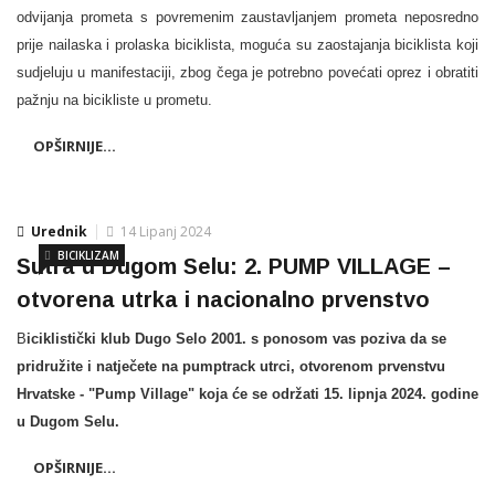
odvijanja prometa s povremenim zaustavljanjem prometa neposredno
prije nailaska i prolaska biciklista, moguća su zaostajanja biciklista koji
sudjeluju u manifestaciji, zbog čega je potrebno povećati oprez i obratiti
pažnju na bicikliste u prometu.
OPŠIRNIJE...
Urednik
14 Lipanj 2024
BICIKLIZAM
Sutra u Dugom Selu: 2. PUMP VILLAGE –
otvorena utrka i nacionalno prvenstvo
B
iciklistički klub Dugo Selo 2001. s ponosom vas poziva da se
pridružite i natječete na pumptrack utrci, otvorenom prvenstvu
Hrvatske - "Pump Village" koja će se održati 15. lipnja 2024. godine
u Dugom Selu.
OPŠIRNIJE...