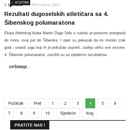
ATLETIKA
Urednik
08 Prosinac 2023
Rezultati dugoselskih atletičara sa 4.
Šibenskog polumaratona
Ekipa Atletskog kluba Martin Dugo Selo u subotu je ponovno potegnula
do mora, ovaj put do Šibenika. I opet su pokazali da im morski zrak
godi i unatoč jugu koji ih je pokušao usporiti, zadnju utrku ove sezone,
4. Šibenski polumaraton, završili su sa sljedećim rezultatima:
OPŠIRNIJE...
Početak
Pret
1
2
3
4
5
6
7
8
9
10
Sljedeće
Kraj
PRATITE NAS !