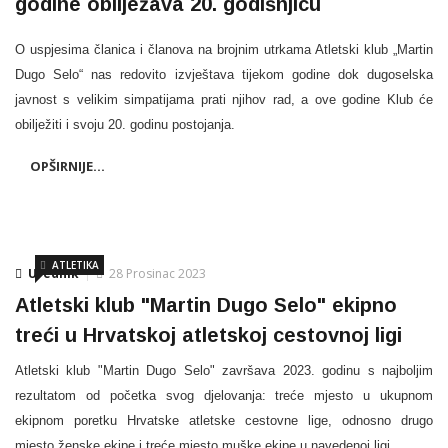
godine obilježava 20. godišnjicu
O uspjesima članica i članova na brojnim utrkama Atletski klub „Martin
Dugo Selo“ nas redovito izvještava tijekom godine dok dugoselska
javnost s velikim simpatijama prati njihov rad, a ove godine Klub će
obilježiti i svoju 20. godinu postojanja.
OPŠIRNIJE...
ATLETIKA
Urednik
28 Prosinac 2023
Atletski klub "Martin Dugo Selo" ekipno
treći u Hrvatskoj atletskoj cestovnoj ligi
Atletski klub "Martin Dugo Selo" završava 2023. godinu s najboljim
rezultatom od početka svog djelovanja: treće mjesto u ukupnom
ekipnom poretku Hrvatske atletske cestovne lige, odnosno drugo
mjesto ženske ekipe i treće mjesto muške ekipe u navedenoj ligi.