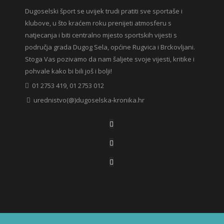
Dugoselski šport se uvijek trudi pratiti sve sportaše i
klubove, u što kraćem roku prenijeti atmosferu s
natjecanja i biti centralno mjesto sportskih vijesti s
područja grada Dugog Sela, općine Rugvica i Brckovljani.
Stoga Vas pozivamo da nam šaljete svoje vijesti, kritike i
pohvale kako bi bili još i bolji!
01 2753 419, 01 2753 012
urednistvo(@)dugoselska-kronika.hr