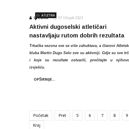
ATLETIKA
Urednik
07 Ožujak 2023
Aktivni dugoselski atletičari
nastavljaju rutom dobrih rezultata
Trkačka sezona sve se više zahuktava, a članovi Atlets
kluba Martin Dugo Selo sve su aktivniji. Gdje su sve trč
i koje su rezultate ostvarili, pročitajte u njiho
izvješću.
OPŠIRNIJE...
Početak
Pret
5
6
7
8
9
Kraj