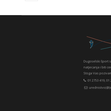
Dugoselski šport s
natjecanja i biti c
Stoga Vas pozivamo 
01 2753 419, 01 
urednistvo(@)