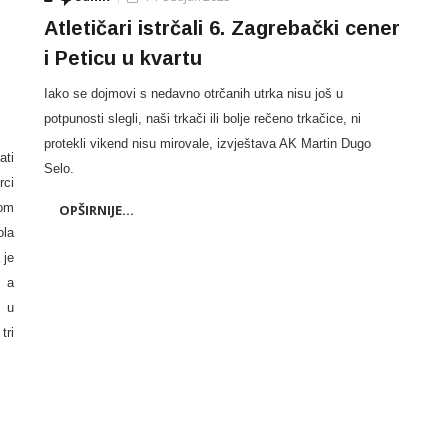
Atletičari istrčali 6. Zagrebački cener
i Peticu u kvartu
Iako se dojmovi s nedavno otrčanih utrka nisu još u
potpunosti slegli, naši trkači ili bolje rečeno trkačice, ni
protekli vikend nisu mirovale, izvještava AK Martin Dugo
ati
Selo.
rci
kom
OPŠIRNIJE...
ola
 je
, a
a u
tri