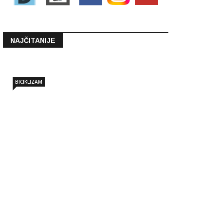
NAJČITANIJE
BICIKLIZAM
Memorijalnom vožnjom do Siska
članovi BK Dugo Selo…
Lip 30 2026 - 10:06