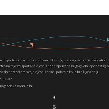
e uvijek trudi pratiti sve sportaše i klubove, u što kraćem roku prenijeti at
entralno mjesto sportskih vijesti s područja grada Dugog Sela, općine Rugvic
da nam šaljete svoje vijesti, kritike i pohvale kako bi bili još i bolji!
2753 012
dugoselska-kronika.hr