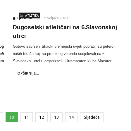
ATLETIKA
Urednik
15 Veljača 2023
Dugoselski atletičari na 6.Slavonskoj
utrci
kog
Gotovo savršeni trkački vremenski uvjeti popratili su petero
ali
naših trkača koji su proteklog vikenda sudjelovali na 6.
vom
Slavonskoj utrci u organizaciji Ultramaraton kluba Mazator.
OPŠIRNIJE...
10
11
12
13
14
Sljedeće