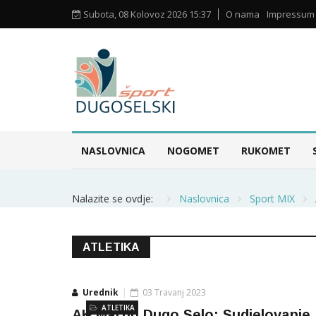
Subota, 08 Kolovoz 2026 15:37
O nama
Impressum
NASLOVNICA
NOGOMET
RUKOMET
Nalazite se ovdje:
Naslovnica
Sport MIX
ATLETIKA
Urednik
03 Travanj 2023
ATLETIKA
AK Martin Dugo Selo: Sudjelovanje