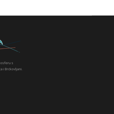
mosferu s
a i Brckovljani.