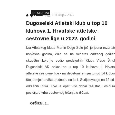
ATLETIKA
Urednik
10 Ožujak 2023
Dugoselski Atletski klub u top 10
klubova 1. Hrvatske atletske
cestovne lige u 2022. godini
Iza Atletskog kluba Martin Dugo Selo još je jedna rezultat
uspješna godina, čulo se na večeras održanoj godišn
skupštini koju je vodio predsjednik Kluba Vlado Šindl
Dugoselski AK nalazi se u top 10 klubova 1. Hrvat
atletske cestovne lige - na devetom je mjestu (od 54 klubo
što je mjesto više u odnosu na lani. Sudjelovao je na 12 od
održanih utrka. Ovo je opet vrlo dobar rezultat i osigur
pozicija u vrhu cestovnog trčanja u državi.
OPŠIRNIJE...