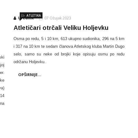
ATLETIKA
Urednik
07 Ožujak 2023
Atletičari otrčali Veliku Holjevku
Osma po redu, 5 i 10 km, 613 ukupno sudionika, 296 na 5 km
i 317 na 10 km te sedam članova Atletskog kluba Martin Dugo
selo, samo su neke od brojki koje opisuju osmu po redu
ski
održanu Holjevku.
joj
er.
OPŠIRNIJE...
ske
va)
 14
ana