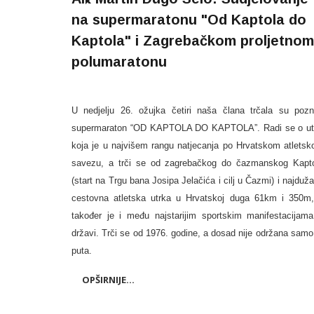
na supermaratonu "Od Kaptola do
Kaptola" i Zagrebačkom proljetnom
polumaratonu
U nedjelju 26. ožujka četiri naša člana trčala su pozn
supermaraton “OD KAPTOLA DO KAPTOLA”.
Radi se o ut
koja je u najvišem rangu natjecanja po Hrvatskom atlets
savezu, a trči se od zagrebačkog do čazmanskog Kapt
(start na Trgu bana Josipa Jelačića i cilj u Čazmi) i najduža
cestovna atletska utrka u Hrvatskoj duga 61km i 350m
također je i među najstarijim sportskim manifestacijam
državi. Trči se od 1976. godine, a dosad nije održana samo 
puta.
OPŠIRNIJE...