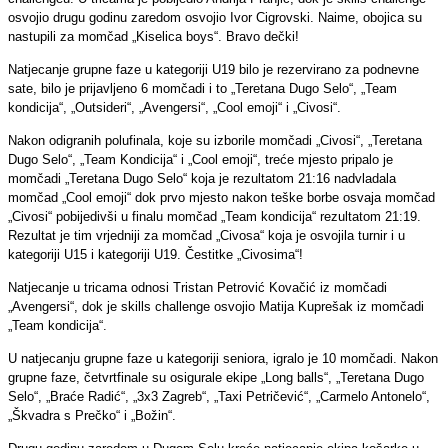
osvojio drugu godinu zaredom osvojio Ivor Cigrovski. Naime, obojica su
nastupili za momčad „Kiselica boys“. Bravo dečki!
Natjecanje grupne faze u kategoriji U19 bilo je rezervirano za podnevne
sate, bilo je prijavljeno 6 momčadi i to „Teretana Dugo Selo“, „Team
kondicija“, „Outsideri“, „Avengersi“, „Cool emoji“ i „Civosi“.
Nakon odigranih polufinala, koje su izborile momčadi „Civosi“, „Teretana
Dugo Selo“, „Team Kondicija“ i „Cool emoji“, treće mjesto pripalo je
momčadi „Teretana Dugo Selo“ koja je rezultatom 21:16 nadvladala
momčad „Cool emoji“ dok prvo mjesto nakon teške borbe osvaja momčad
„Civosi“ pobijedivši u finalu momčad „Team kondicija“ rezultatom 21:19.
Rezultat je tim vrjedniji za momčad „Civosa“ koja je osvojila turnir i u
kategoriji U15 i kategoriji U19. Čestitke „Civosima“!
Natjecanje u tricama odnosi Tristan Petrović Kovačić iz momčadi
„Avengersi“, dok je skills challenge osvojio Matija Kuprešak iz momčadi
„Team kondicija“.
U natjecanju grupne faze u kategoriji seniora, igralo je 10 momčadi. Nakon
grupne faze, četvrtfinale su osigurale ekipe „Long balls“, „Teretana Dugo
Selo“, „Braće Radić“, „3x3 Zagreb“, „Taxi Petričević“, „Carmelo Antonelo“,
„Škvadra s Prečko“ i „Božin“.