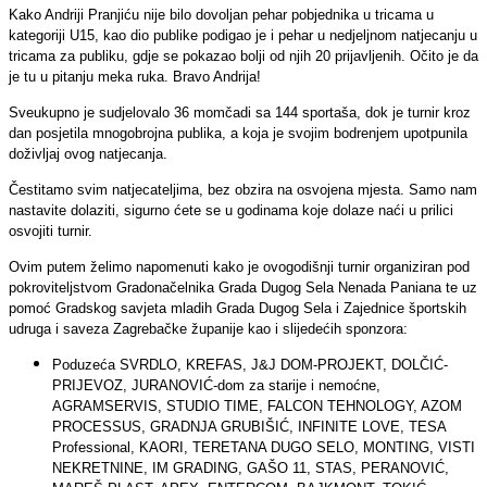
Kako Andriji Pranjiću nije bilo dovoljan pehar pobjednika u tricama u
kategoriji U15, kao dio publike podigao je i pehar u nedjeljnom natjecanju u
tricama za publiku, gdje se pokazao bolji od njih 20 prijavljenih. Očito je da
je tu u pitanju meka ruka. Bravo Andrija!
Sveukupno je sudjelovalo 36 momčadi sa 144 sportaša, dok je turnir kroz
dan posjetila mnogobrojna publika, a koja je svojim bodrenjem upotpunila
doživljaj ovog natjecanja.
Čestitamo svim natjecateljima, bez obzira na osvojena mjesta. Samo nam
nastavite dolaziti, sigurno ćete se u godinama koje dolaze naći u prilici
osvojiti turnir.
Ovim putem želimo napomenuti kako je ovogodišnji turnir organiziran pod
pokroviteljstvom Gradonačelnika Grada Dugog Sela Nenada Paniana te uz
pomoć Gradskog savjeta mladih Grada Dugog Sela i Zajednice športskih
udruga i saveza Zagrebačke županije kao i slijedećih sponzora:
Poduzeća SVRDLO, KREFAS, J&J DOM-PROJEKT, DOLČIĆ-
PRIJEVOZ, JURANOVIĆ-dom za starije i nemoćne,
AGRAMSERVIS, STUDIO TIME, FALCON TEHNOLOGY, AZOM
PROCESSUS, GRADNJA GRUBIŠIĆ, INFINITE LOVE, TESA
Professional, KAORI, TERETANA DUGO SELO, MONTING, VISTI
NEKRETNINE, IM GRADING, GAŠO 11, STAS, PERANOVIĆ,