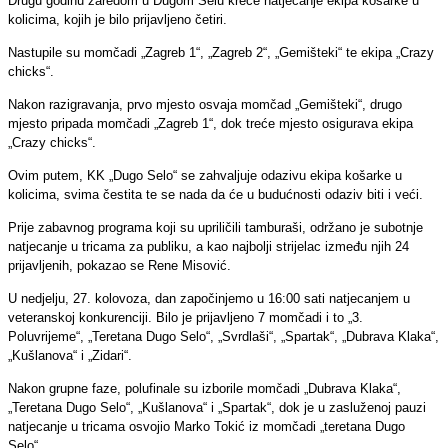
Drugu godinu zaredom u Dugom Selu kreće natjecanje ekipa košarke u
kolicima, kojih je bilo prijavljeno četiri.
Nastupile su momčadi „Zagreb 1“, „Zagreb 2“, „Gemišteki“ te ekipa „Crazy
chicks“.
Nakon razigravanja, prvo mjesto osvaja momčad „Gemišteki“, drugo
mjesto pripada momčadi „Zagreb 1“, dok treće mjesto osigurava ekipa
„Crazy chicks“.
Ovim putem, KK „Dugo Selo“ se zahvaljuje odazivu ekipa košarke u
kolicima, svima čestita te se nada da će u budućnosti odaziv biti i veći.
Prije zabavnog programa koji su upriličili tamburaši, održano je subotnje
natjecanje u tricama za publiku, a kao najbolji strijelac između njih 24
prijavljenih, pokazao se Rene Misović.
U nedjelju, 27. kolovoza, dan započinjemo u 16:00 sati natjecanjem u
veteranskoj konkurenciji. Bilo je prijavljeno 7 momčadi i to „3.
Poluvrijeme“, „Teretana Dugo Selo“, „Svrdlaši“, „Spartak“, „Dubrava Klaka“,
„Kušlanova“ i „Zidari“.
Nakon grupne faze, polufinale su izborile momčadi „Dubrava Klaka“,
„Teretana Dugo Selo“, „Kušlanova“ i „Spartak“, dok je u zasluženoj pauzi
natjecanje u tricama osvojio Marko Tokić iz momčadi „teretana Dugo
Selo“.