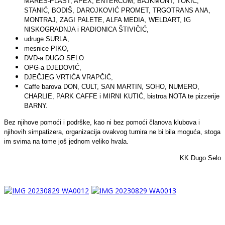
MAREŠ-PLAST, APEX, ENTERCOM, BAJKMONT, TOKIĆ,
STANIĆ, BODIŠ, DAROJKOVIĆ PROMET, TRGOTRANS ANA,
MONTRAJ, ZAGI PALETE, ALFA MEDIA, WELDART, IG
NISKOGRADNJA i RADIONICA ŠTIVIČIĆ,
udruge SURLA,
mesnice PIKO,
DVD-a DUGO SELO
OPG-a DJEDOVIĆ,
DJEČJEG VRTIĆA VRAPČIĆ,
Caffe barova DON, CULT, SAN MARTIN, SOHO, NUMERO,
CHARLIE, PARK CAFFE i MIRNI KUTIĆ, bistroa NOTA te pizzerije
BARNY.
Bez njihove pomoći i podrške, kao ni bez pomoći članova klubova i
njihovih simpatizera, organizacija ovakvog turnira ne bi bila moguća, stoga
im svima na tome još jednom veliko hvala.
KK Dugo Selo