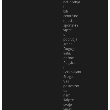
natjecanja
i
biti
centralno
mjesto
sportskih
vijesti
s
područja
grada
Dugog
Sela,
općine
Rugvica
i
Brckovljani.
Stoga
Vas
pozivamo
da
nam
šaljete
svoje
vijesti,