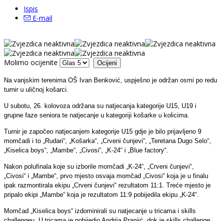
Ispis
E-mail
Molimo ocijenite
Na vanjskim terenima OŠ Ivan Benković, uspješno je održan osmi po redu
turnir u uličnoj košarci.
U subotu, 26. kolovoza održana su natjecanja kategorije U15, U19 i
grupne faze seniora te natjecanje u kategoriji košarke u kolicima.
Turnir je započeo natjecanjem kategorije U15 gdje je bilo prijavljeno 9
momčadi i to „Rudari“, „Košarka“, „Crveni čunjevi“, „Teretana Dugo Selo“,
„Kiselica boys“, „Mambe“, „Civosi“, „K-24“ i „Blue factory“.
Nakon polufinala koje su izborile momčadi „K-24“, „Crveni čunjevi“,
„Civosi“ i „Mambe“, prvo mjesto osvaja momčad „Civosi“ koja je u finalu
ipak razmontirala ekipu „Crveni čunjevi“ rezultatom 11:1. Treće mjesto je
pripalo ekipi „Mambe“ koja je rezultatom 11:9 pobijedila ekipu „K-24“.
Momčad „Kiselica boys“ izdominirali su natjecanje u tricama i skills
challengeu. U tricama je pobijedio Andrija Pranjić, dok je skills challenge