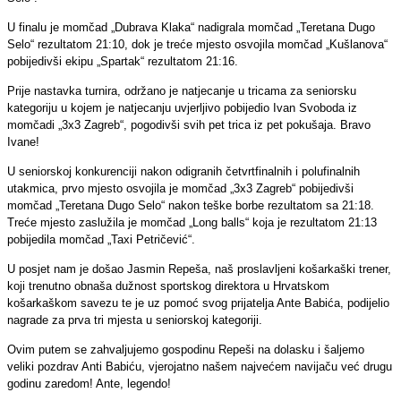
U finalu je momčad „Dubrava Klaka“ nadigrala momčad „Teretana Dugo
Selo“ rezultatom 21:10, dok je treće mjesto osvojila momčad „Kušlanova“
pobijedivši ekipu „Spartak“ rezultatom 21:16.
Prije nastavka turnira, održano je natjecanje u tricama za seniorsku
kategoriju u kojem je natjecanju uvjerljivo pobijedio Ivan Svoboda iz
momčadi „3x3 Zagreb“, pogodivši svih pet trica iz pet pokušaja. Bravo
Ivane!
U seniorskoj konkurenciji nakon odigranih četvrtfinalnih i polufinalnih
utakmica, prvo mjesto osvojila je momčad „3x3 Zagreb“ pobijedivši
momčad „Teretana Dugo Selo“ nakon teške borbe rezultatom sa 21:18.
Treće mjesto zaslužila je momčad „Long balls“ koja je rezultatom 21:13
pobijedila momčad „Taxi Petričević“.
U posjet nam je došao Jasmin Repeša, naš proslavljeni košarkaški trener,
koji trenutno obnaša dužnost sportskog direktora u Hrvatskom
košarkaškom savezu te je uz pomoć svog prijatelja Ante Babića, podijelio
nagrade za prva tri mjesta u seniorskoj kategoriji.
Ovim putem se zahvaljujemo gospodinu Repeši na dolasku i šaljemo
veliki pozdrav Anti Babiću, vjerojatno našem najvećem navijaču već drugu
godinu zaredom! Ante, legendo!