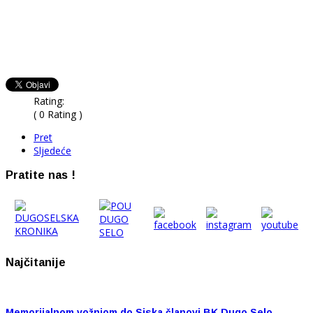
Rating:
( 0 Rating )
Pret
Sljedeće
Pratite nas !
Najčitanije
Memorijalnom vožnjom do Siska članovi BK Dugo Selo…