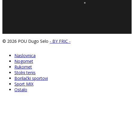
© 2026 POU Dugo Selo
- BY FRIC -
Naslovnica
Nogomet
Rukomet
Stolni tenis
Borilački sportovi
Sport MIX
Ostalo