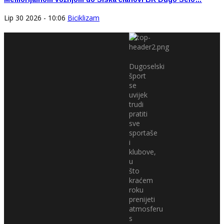
Lip 30 2026 - 10:06
Biciklizam
Dugoselski
šport
se
uvijek
trudi
pratiti
sve
sportaše
i
klubove,
u
što
kraćem
roku
prenijeti
atmosferu
s