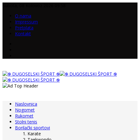
Subota, 08 Kolovoz 2026 09:58
O nama
Impressum
Pretplata
Kontakt
Naslovnica
Nogomet
Rukomet
Stolni tenis
Borilački sportovi
Karate
Taekwondo