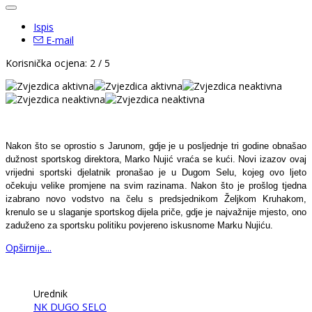
Ispis
E-mail
Korisnička ocjena:
2
/
5
Nakon što se oprostio s Jarunom, gdje je u posljednje tri godine obnašao
dužnost sportskog direktora, Marko Nujić vraća se kući. Novi izazov ovaj
vrijedni sportski djelatnik pronašao je u Dugom Selu, kojeg ovo ljeto
očekuju velike promjene na svim razinama. Nakon što je prošlog tjedna
izabrano novo vodstvo na čelu s predsjednikom Željkom Kruhakom,
krenulo se u slaganje sportskog dijela priče, gdje je najvažnije mjesto, ono
zaduženo za sportsku politiku povjereno iskusnome Marku Nujiću.
Opširnije...
Urednik
NK DUGO SELO