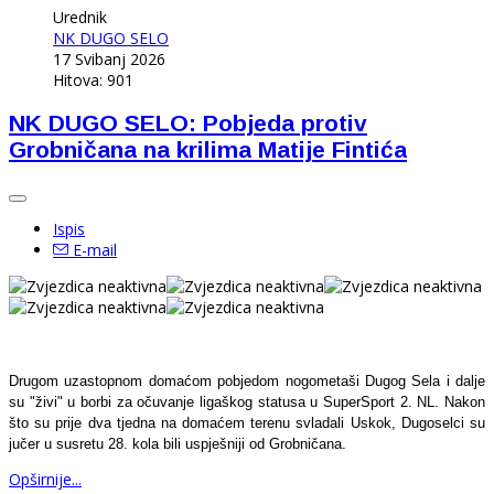
Urednik
NK DUGO SELO
17 Svibanj 2026
Hitova: 901
NK DUGO SELO: Pobjeda protiv
Grobničana na krilima Matije Fintića
Ispis
E-mail
Drugom uzastopnom domaćom pobjedom nogometaši Dugog Sela i dalje
su "živi" u borbi za očuvanje ligaškog statusa u SuperSport 2. NL. Nakon
što su prije dva tjedna na domaćem terenu svladali Uskok, Dugoselci su
jučer u susretu 28. kola bili uspješniji od Grobničana.
Opširnije...