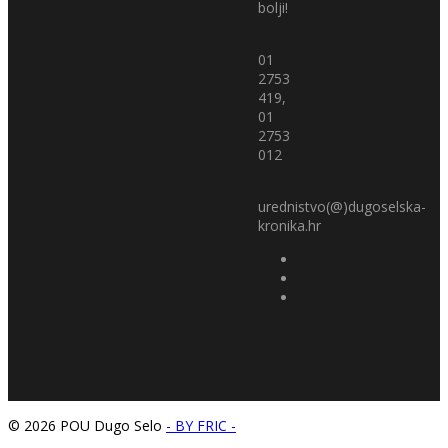
bolji!
01
2753
419,
01
2753
012
urednistvo(@)dugoselska-
kronika.hr
© 2026 POU Dugo Selo
- BY FRIC -