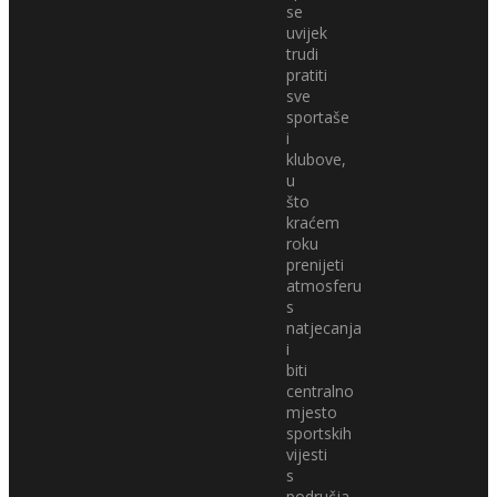
se
uvijek
trudi
pratiti
sve
sportaše
i
klubove,
u
što
kraćem
roku
prenijeti
atmosferu
s
natjecanja
i
biti
centralno
mjesto
sportskih
vijesti
s
područja