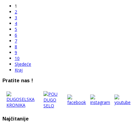
1
2
3
4
5
6
7
8
9
10
Sljedeće
Kraj
Pratite nas !
Najčitanije