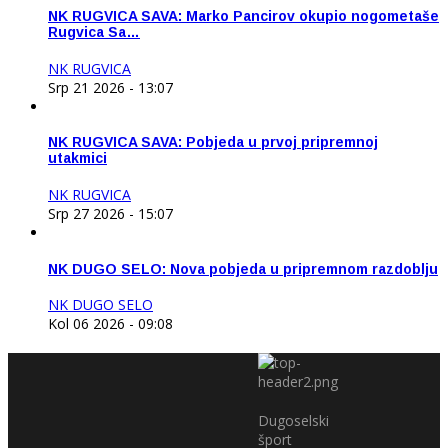
NK RUGVICA SAVA: Marko Pancirov okupio nogometaše
Rugvica Sa…
NK RUGVICA
Srp 21 2026 - 13:07
NK RUGVICA SAVA: Pobjeda u prvoj pripremnoj
utakmici
NK RUGVICA
Srp 27 2026 - 15:07
NK DUGO SELO: Nova pobjeda u pripremnom razdoblju
NK DUGO SELO
Kol 06 2026 - 09:08
Dugoselski
šport