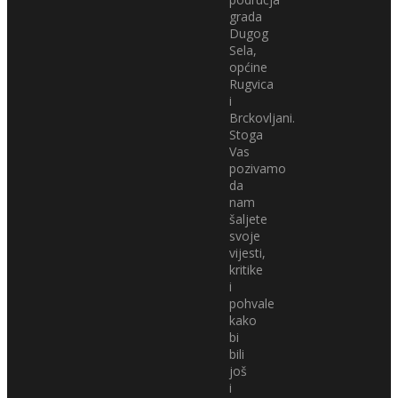
grada
Dugog
Sela,
općine
Rugvica
i
Brckovljani.
Stoga
Vas
pozivamo
da
nam
šaljete
svoje
vijesti,
kritike
i
pohvale
kako
bi
bili
još
i