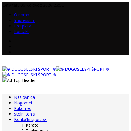
Četvrtak, 06 Kolovoz 2026 23:52
O nama
Impressum
Pretplata
Kontakt
Naslovnica
Nogomet
Rukomet
Stolni tenis
Borilački sportovi
Karate
Taekwondo