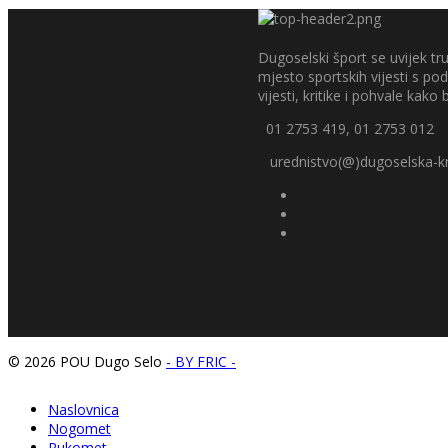
Dugoselski šport se uvijek tru
mjesto sportskih vijesti s p
vijesti, kritike i pohvale kako bi
01 2753 419, 01 2753 012
urednistvo(@)dugoselska-kr
© 2026 POU Dugo Selo
- BY FRIC -
Naslovnica
Nogomet
Rukomet