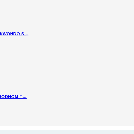
EKWONDO S…
ARODNOM T…