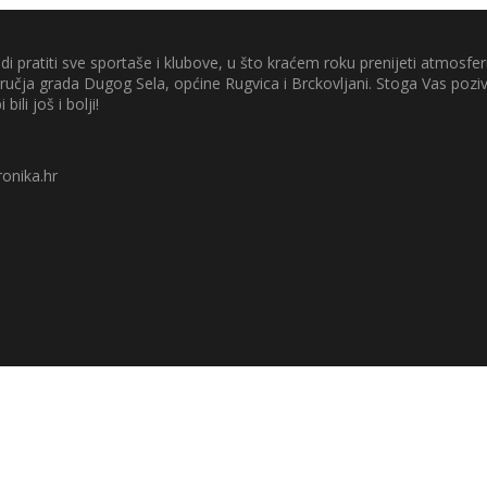
di pratiti sve sportaše i klubove, u što kraćem roku prenijeti atmosferu
odručja grada Dugog Sela, općine Rugvica i Brckovljani. Stoga Vas poz
 bili još i bolji!
onika.hr