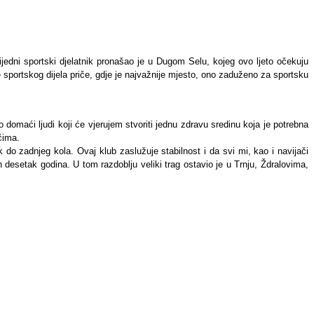
jedni sportski djelatnik pronašao je u Dugom Selu, kojeg ovo ljeto očekuju
portskog dijela priče, gdje je najvažnije mjesto, ono zaduženo za sportsku
omaći ljudi koji će vjerujem stvoriti jednu zdravu sredinu koja je potrebna
čima.
 do zadnjeg kola. Ovaj klub zaslužuje stabilnost i da svi mi, kao i navijači
desetak godina. U tom razdoblju veliki trag ostavio je u Trnju, Ždralovima,