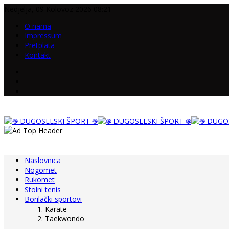
Nedjelja, 09 Kolovoz 2026 08:21
O nama
Impressum
Pretplata
Kontakt
Naslovnica
Nogomet
Rukomet
Stolni tenis
Borilački sportovi
Karate
Taekwondo