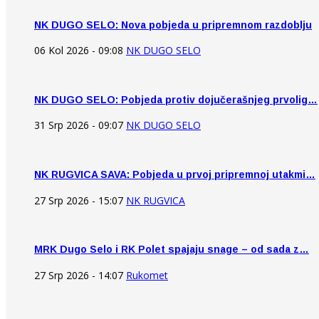
NK DUGO SELO: Nova pobjeda u pripremnom razdoblju
06 Kol 2026 - 09:08
NK DUGO SELO
NK DUGO SELO: Pobjeda protiv dojučerašnjeg prvolig…
31 Srp 2026 - 09:07
NK DUGO SELO
NK RUGVICA SAVA: Pobjeda u prvoj pripremnoj utakmi…
27 Srp 2026 - 15:07
NK RUGVICA
MRK Dugo Selo i RK Polet spajaju snage – od sada z…
27 Srp 2026 - 14:07
Rukomet