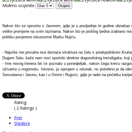
Molimo ocijenite
Nakon što se oprostio s Jarunom, gdje je u posljednje tri godine obnašao 
velike promjene na svim razinama. Nakon što je prošlog tjedna izabrano no
politiku povjereno iskusnome Marku Nujiću.
- Najviše me privukla ova domaća struktura na čelu s predsjednikom Kruhako
Dugom Selu- kaže nam novi sportski direktor dugoselskog trećeligaša, koji 
- Ime novog trenera bit će poznato u ponedjeljak, nakon čega kreću razgovor
uživamo u nogometu. Iskreno, ja vjerujem u iskorak, no potrebno je da idem
Sesvetama i Jarunu, kao i u Ostrni i Rugvici, gdje je radio na početku karijer
Rating:
( 2 Ratings )
Pret
Sljedeće