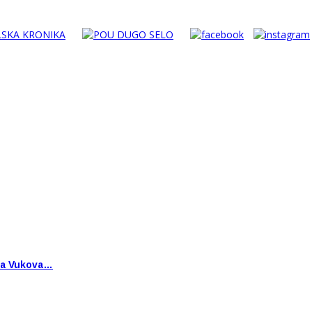
ša Vukova…