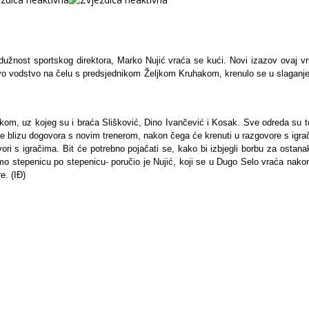
dužnost sportskog direktora, Marko Nujić vraća se kući. Novi izazov ovaj vri
vo vodstvo na čelu s predsjednikom Željkom Kruhakom, krenulo se u slaganje s
m, uz kojeg su i braća Slišković, Dino Ivančević i Kosak. Sve odreda su to d
je blizu dogovora s novim trenerom, nakon čega će krenuti u razgovore s igra
i s igračima. Bit će potrebno pojačati se, kako bi izbjegli borbu za ostanak
o stepenicu po stepenicu- poručio je Nujić, koji se u Dugo Selo vraća nakon 
e. (IĐ)