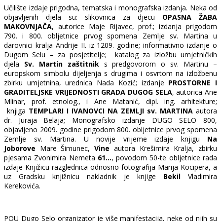
Učilište izdaje prigodna, tematska i monografska izdanja. Neka od
objavljenih djela su: slikovnica za djecu
OPASNA ŽABA
MAKOVNJAČA
, autorice Maje Rijavec, prof.; izdanja prigodom
790. i 800. obljetnice prvog spomena Zemlje sv. Martina u
darovnici kralja Andrije II. iz 1209. godine; informativno izdanje o
Dugom Selu – za posjetitelje; katalog za izložbu umjetničkih
djela
Sv. Martin zaštitnik
s predgovorom o sv. Martinu –
europskom simbolu dijeljenja s drugima i osvrtom na izložbenu
zbirku umjetnina, urednica Nada Kozić; izdanje
PROSTORNE I
GRADITELJSKE VRIJEDNOSTI GRADA DUGOG SELA
, autorica Ane
Mlinar, prof. etnolog., i Ane Matanić, dipl. ing. arhitekture;
knjiga
TEMPLARI I IVANOVCI NA ZEMLJI sv. MARTINA
autora
dr. Juraja Belaja; Monografsko izdanje DUGO SELO 800,
objavljeno 2009. godine prigodom 800. obljetnice prvog spomena
Zemlje sv. Martina. U novije vrijeme izdaje knjigu
Na
Joborove
Mare Šimunec,
Vine
autora Krešimira Kralja, zbirku
pjesama Zvonimira Nemeta
61…
, povodom 50-te obljetnice rada
izdaje Knjižicu razglednica odnosno fotografija Marija Kocipera, a
uz Gradsku knjižnicu nakladnik je knjige
Bekil
Vladimira
Kerekovića.
POU Dugo Selo organizator je više manifestacija, neke od njih su