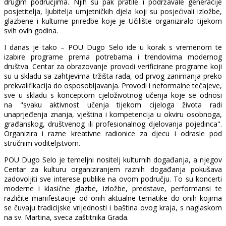
drugim područjima. Njih su pak pratile i podržavale generacije
posjetitelja, ljubitelja umjetničkih djela koji su posjećivali izložbe,
glazbene i kulturne priredbe koje je Učilište organiziralo tijekom
svih ovih godina.
I danas je tako – POU Dugo Selo ide u korak s vremenom te
izabire programe prema potrebama i trendovima modernog
društva. Centar za obrazovanje provodi verificirane programe koji
su u skladu sa zahtjevima tržišta rada, od prvog zanimanja preko
prekvalifikacija do osposobljavanja. Provodi i neformalne tečajeve,
sve u skladu s konceptom cjeloživotnog učenja koje se odnosi
na "svaku aktivnost učenja tijekom cijeloga života radi
unaprjeđenja znanja, vještina i kompetencija u okviru osobnoga,
građanskog, društvenog ili profesionalnog djelovanja pojedinca".
Organizira i razne kreativne radionice za djecu i odrasle pod
stručnim voditeljstvom.
POU Dugo Selo je temeljni nositelj kulturnih događanja, a njegov
Centar za kulturu organiziranjem raznih događanja pokušava
zadovoljiti sve interese publike na ovom području. To su koncerti
moderne i klasične glazbe, izložbe, predstave, performansi te
različite manifestacije od onih aktualne tematike do onih kojima
se čuvaju tradicijske vrijednosti i baština ovog kraja, s naglaskom
na sv. Martina, sveca zaštitnika Grada.