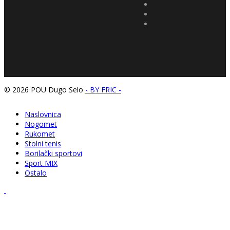
© 2026 POU Dugo Selo
- BY FRIC -
Naslovnica
Nogomet
Rukomet
Stolni tenis
Borilački sportovi
Sport MIX
Ostalo