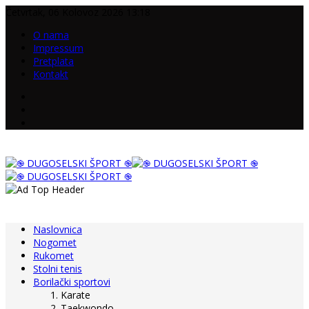
Četvrtak, 06 Kolovoz 2026 13:18
O nama
Impressum
Pretplata
Kontakt
Naslovnica
Nogomet
Rukomet
Stolni tenis
Borilački sportovi
Karate
Taekwondo