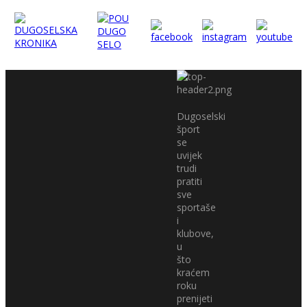
Dugoselski
šport
se
uvijek
trudi
pratiti
sve
sportaše
i
klubove,
u
što
kraćem
roku
prenijeti