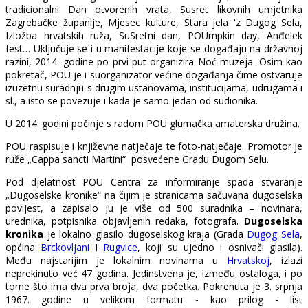
tradicionalni Dan otvorenih vrata, Susret likovnih umjetnika
Zagrebačke županije, Mjesec kulture, Stara jela 'z Dugog Sela,
Izložba hrvatskih ruža, SuSretni dan, POUmpkin day, Anđelek
fest… Uključuje se i u manifestacije koje se događaju na državnoj
razini, 2014. godine po prvi put organizira Noć muzeja. Osim kao
pokretač, POU je i suorganizator većine događanja čime ostvaruje
izuzetnu suradnju s drugim ustanovama, institucijama, udrugama i
sl., a isto se povezuje i kada je samo jedan od sudionika.
U 2014. godini počinje s radom POU glumačka amaterska družina.
POU raspisuje i književne natječaje te foto-natječaje. Promotor je
ruže „Cappa sancti Martini“ posvećene Gradu Dugom Selu.
Pod djelatnost POU Centra za informiranje spada stvaranje
„Dugoselske kronike“ na čijim je stranicama sačuvana dugoselska
povijest, a zapisalo ju je više od 500 suradnika – novinara,
urednika, potpisnika objavljenih redaka, fotografa.
Dugoselska
kronika
je lokalno glasilo dugoselskog kraja (Grada
Dugog Sela
,
općina
Brckovljani
i
Rugvice
, koji su ujedno i osnivači glasila).
Među najstarijim je lokalnim novinama u
Hrvatskoj
, izlazi
neprekinuto već 47 godina. Jedinstvena je, između ostaloga, i po
tome što ima dva prva broja, dva početka. Pokrenuta je 3. srpnja
1967. godine u velikom formatu - kao prilog - list