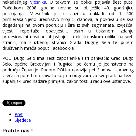
nekadašnjeg
Vjesnika
. U takvom se obliku pojavila šest puta.
Početkom 2008. godine novine su obilježile 40. godišnjicu
postojanja. Mjesečnik je i izlazi u nakladi od 1 500
primjeraka.Njeno uredništvo broji 5 članova, a pokrivaju se sva
događanja na ovom području i šire iz svih segmenata. Izvješća,
vijesti, reportaže, obavijesti… osim u tiskanom izdanju
profesionalni novinari objavljuju i u elektronskom obliku na web
stranici, na službenoj stranici Grada Dugog Sela te putem
društvenih mreža poput Facebook-a.
POU Dugo Selo ima šest zaposlenika i tri osnivača: Grad Dugo
Selo, općine Brckovljani i Rugvica, po čemu je jedinstveno na
području Županije. Radom POU-a upravlja pet članova Upravnog
vijeća, a pored tri osnivača kojima odgovara za svoj rad, nadležni
županijski ured nadzire primjenu zakonitosti u radu ove ustanove.
Pret
Sljedeće
Pratite nas !