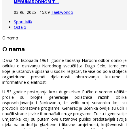
MEĐUNARODNOM T…
03 Ruj 2025 - 15:09
Taekwondo
Sport MIX
Ostalo
O nama
O nama
Dana 18. listopada 1961. godine tadašnji Narodni odbor donio je
odluku o osnivanju Narodnog sveučilišta Dugo Selo, temeljem
koje je ustanova upisana u sudski registar, te više od pola stoljeća
organizirano provodi djelatnosti obrazovanja, kulturne i
informativne djelatnosti.
U 53 godine postojanja kroz dugoselsko Pučko otvoreno učilište
prošle su brojne generacije polaznika raznih oblika
osposobljavanja i školovanja, te velik broj suradnika koji su
provodili obrazovne programe. Generacije učenika ovdje su učili i
naučili strane jezike ili pohađali druge programe. Tu su i generacije
umjetnika koji su putem ove ustanove publici predstavljali svoja
djela na području glazbene i likovne umjetnosti, književnosti i