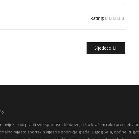
Rating:
Sljedeće
e uvijek trudi pratiti sve sportaše i klubove, u što kraćem roku prenijeti at
entralno mjesto sportskih vijesti s područja grada Dugog Sela, općine Rugvic