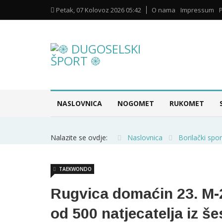
Petak, 07 Kolovoz 2026 05:42
O nama
Impressum
NASLOVNICA
NOGOMET
RUKOMET
Nalazite se ovdje:
Naslovnica
Borilački spor
TAEKWONDO
Rugvica domaćin 23. M-2
od 500 natjecatelja iz še