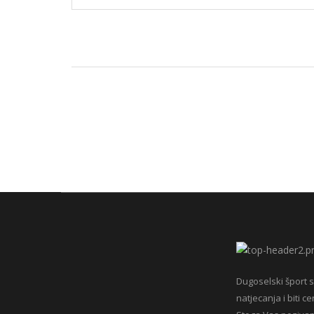
Dugoselski šport s
natjecanja i biti c