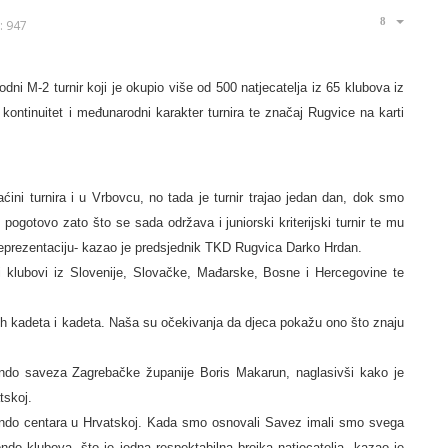
: 947
i M-2 turnir koji je okupio više od 500 natjecatelja iz 65 klubova iz
kontinuitet i međunarodni karakter turnira te značaj Rugvice na karti
ini turnira i u Vrbovcu, no tada je turnir trajao jedan dan, dok smo
ogotovo zato što se sada održava i juniorski kriterijski turnir te mu
 reprezentaciju- kazao je predsjednik TKD Rugvica Darko Hrdan.
 i klubovi iz Slovenije, Slovačke, Mađarske, Bosne i Hercegovine te
ih kadeta i kadeta. Naša su očekivanja da djeca pokažu ono što znaju
wondo saveza Zagrebačke županije Boris Makarun, naglasivši kako je
tskoj.
wondo centara u Hrvatskoj. Kada smo osnovali Savez imali smo svega
o klubova, što je jedna respektabilna brojka natjecatelja- kazao je