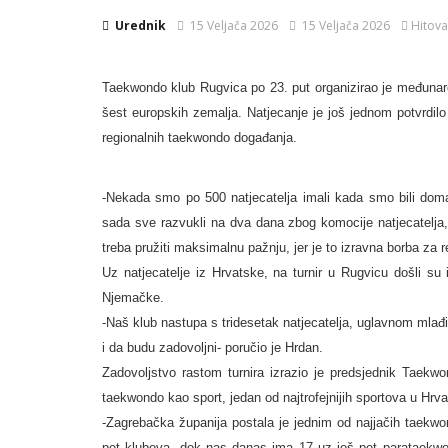
Urednik
15 Veljača 2026
15 Veljača 2026
Hitova
Taekwondo klub Rugvica po 23. put organizirao je međunarodn
šest europskih zemalja. Natjecanje je još jednom potvrdilo 
regionalnih taekwondo događanja.
-Nekada smo po 500 natjecatelja imali kada smo bili domać
sada sve razvukli na dva dana zbog komocije natjecatelja, p
treba pružiti maksimalnu pažnju, jer je to izravna borba za
Uz natjecatelje iz Hrvatske, na turnir u Rugvicu došli su
Njemačke.
-Naš klub nastupa s tridesetak natjecatelja, uglavnom mlađ
i da budu zadovoljni- poručio je Hrdan.
Zadovoljstvo rastom turnira izrazio je predsjednik Taek
taekwondo kao sport, jedan od najtrofejnijih sportova u Hrva
-Zagrebačka županija postala je jednim od najjačih taek
pet klubova, dok nas danas ima 17 uz još pet parataekwond