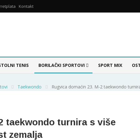
Pretplata
Kontakt
STOLNI TENIS
BORILAČKI SPORTOVI
SPORT MIX
OS
tovi
Taekwondo
Rugvica domaćin 23. M-2 taekwondo turnira 
 taekwondo turnira s više
st zemalja