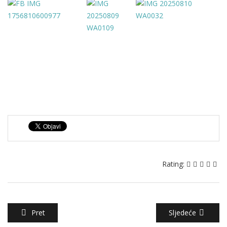
Rating:
Pret
Sljedeće