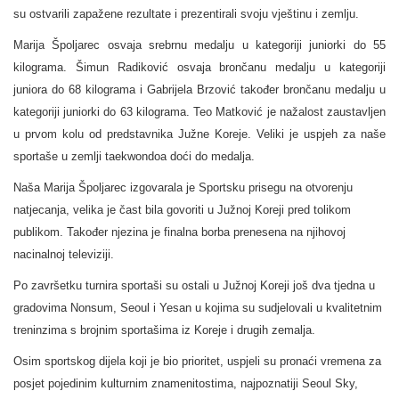
su ostvarili zapažene rezultate i prezentirali svoju vještinu i zemlju.
Marija Špoljarec osvaja srebrnu medalju u kategoriji juniorki do 55
kilograma. Šimun Radiković osvaja brončanu medalju u kategoriji
juniora do 68 kilograma i Gabrijela Brzović također brončanu medalju u
kategoriji juniorki do 63 kilograma. Teo Matković je nažalost zaustavljen
u prvom kolu od predstavnika Južne Koreje. Veliki je uspjeh za naše
sportaše u zemlji taekwondoa doći do medalja.
Naša Marija Špoljarec izgovarala je Sportsku prisegu na otvorenju
natjecanja, velika je čast bila govoriti u Južnoj Koreji pred tolikom
publikom. Također njezina je finalna borba prenesena na njihovoj
nacinalnoj televiziji.
Po završetku turnira sportaši su ostali u Južnoj Koreji još dva tjedna u
gradovima Nonsum, Seoul i Yesan u kojima su sudjelovali u kvalitetnim
treninzima s brojnim sportašima iz Koreje i drugih zemalja.
Osim sportskog dijela koji je bio prioritet, uspjeli su pronaći vremena za
posjet pojedinim kulturnim znamenitostima, najpoznatiji Seoul Sky,