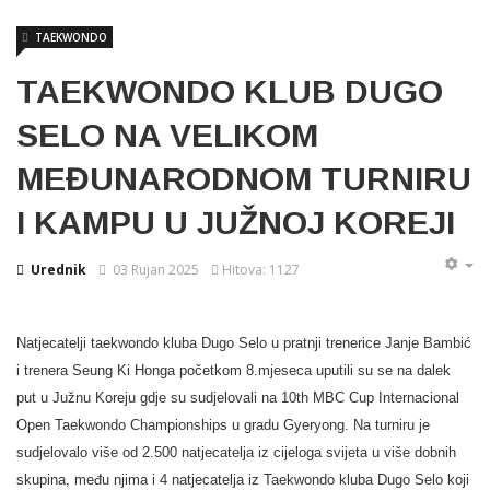
TAEKWONDO
TAEKWONDO KLUB DUGO
SELO NA VELIKOM
MEĐUNARODNOM TURNIRU
I KAMPU U JUŽNOJ KOREJI
Urednik
03 Rujan 2025
Hitova: 1127
Natjecatelji taekwondo kluba Dugo Selo u pratnji trenerice Janje Bambić
i trenera Seung Ki Honga početkom 8.mjeseca uputili su se na dalek
put u Južnu Koreju gdje su sudjelovali na 10th MBC Cup Internacional
Open Taekwondo Championships u gradu Gyeryong. Na turniru je
sudjelovalo više od 2.500 natjecatelja iz cijeloga svijeta u više dobnih
skupina, među njima i 4 natjecatelja iz Taekwondo kluba Dugo Selo koji