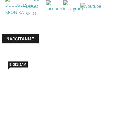
NAJČITANIJE
BICIKLIZAM
Memorijalnom vožnjom do Siska
članovi BK Dugo Selo…
Lip 30 2026 - 10:06