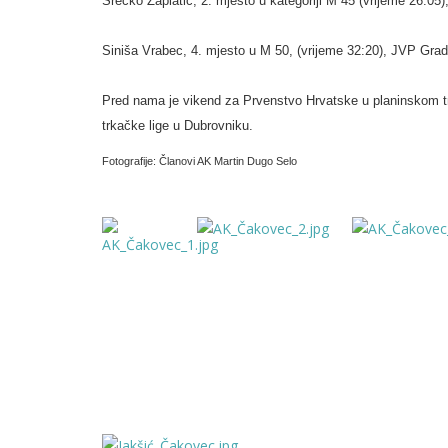
Srečko Zaplatić, 2. mjesto u kategoriji M 45 (vrijeme 26:05
Siniša Vrabec, 4. mjesto u M 50, (vrijeme 32:20), JVP Gra
Pred nama je vikend za Prvenstvo Hrvatske u planinskom tr
trkačke lige u Dubrovniku.
Fotografije: Članovi AK Martin Dugo Selo