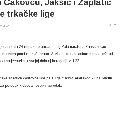
 Čakovcu, Jakšić i Zaplatič
e trkačke lige
a: 452
jedan sat i 24 minute te utrčao u cilj Polumaratona Zrinskih kao
 u ukupnom poretku muškaraca. Anđal je bio za sedam minuta brži od
og natjecatelja u svojoj dobnoj kategoriji MU 22.
tske atletske cestovne lige pa su ga članovi Atletskog kluba Martin
 za poredak klubova i osobni poredak: