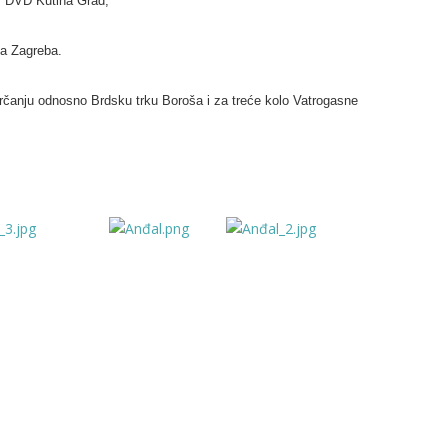
), DVD Kutina Grad,
da Zagreba.
čanju odnosno Brdsku trku Boroša i za treće kolo Vatrogasne