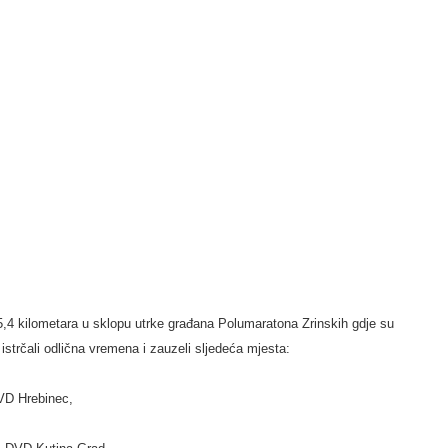
5,4 kilometara u sklopu utrke građana Polumaratona Zrinskih gdje su
strčali odlična vremena i zauzeli sljedeća mjesta:
DVD Hrebinec,