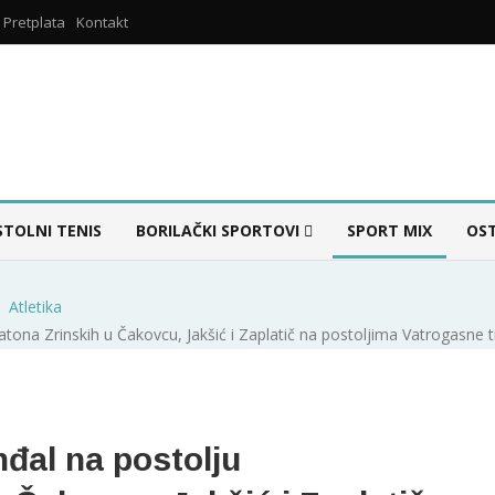
Pretplata
Kontakt
STOLNI TENIS
BORILAČKI SPORTOVI
SPORT MIX
OS
Atletika
ona Zrinskih u Čakovcu, Jakšić i Zaplatič na postoljima Vatrogasne t
đal na postolju