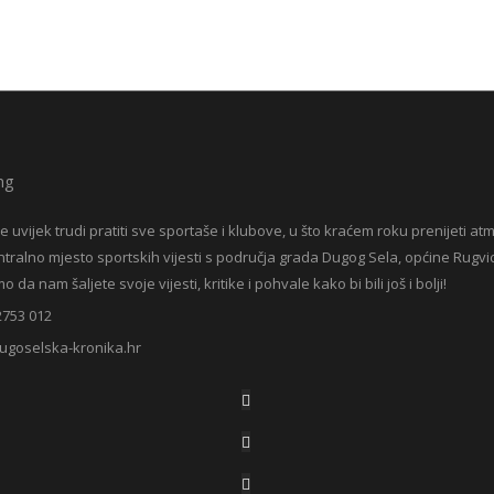
e uvijek trudi pratiti sve sportaše i klubove, u što kraćem roku prenijeti at
entralno mjesto sportskih vijesti s područja grada Dugog Sela, općine Rugvic
da nam šaljete svoje vijesti, kritike i pohvale kako bi bili još i bolji!
2753 012
ugoselska-kronika.hr