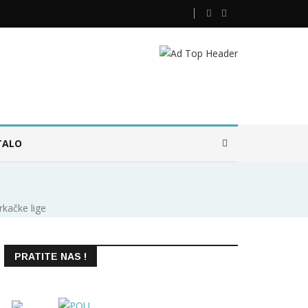
TALO
rkačke lige
PRATITE NAS !