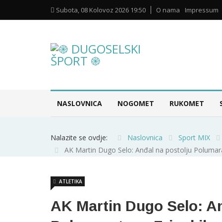
Subota, 08 Kolovoz 2026 19:50
O nama
Impressum
NASLOVNICA
NOGOMET
RUKOMET
Nalazite se ovdje:
Naslovnica
Sport MIX
AK Martin Dugo Selo: Anđal na postolju Polumarat
ATLETIKA
AK Martin Dugo Selo: An