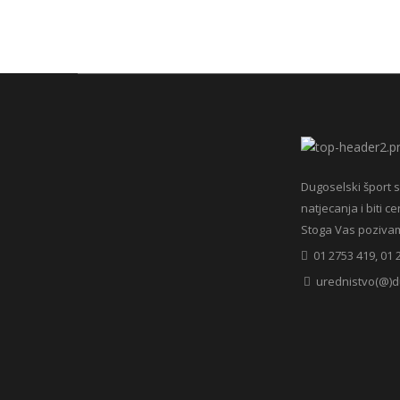
Dugoselski šport s
natjecanja i biti c
Stoga Vas pozivamo 
01 2753 419, 01 
urednistvo(@)d