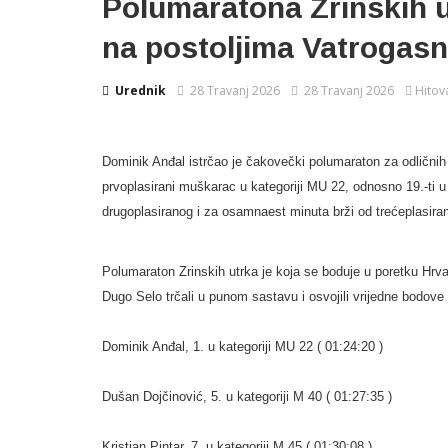
Polumaratona Zrinskih u
na postoljima Vatrogasn
Urednik
28 Travanj 2026
28 Travanj 2026
Hitov
Dominik Anđal istrčao je čakovečki polumaraton za odličnih 
prvoplasirani muškarac u kategoriji MU 22, odnosno 19.-ti
drugoplasiranog i za osamnaest minuta brži od trećeplasiran
Polumaraton Zrinskih utrka je koja se boduje u poretku Hrva
Dugo Selo trčali u punom sastavu i osvojili vrijedne bodove
Dominik Anđal, 1. u kategoriji MU 22 ( 01:24:20 )
Dušan Dojčinović, 5. u kategoriji M 40 ( 01:27:35 )
Kristian Pintar, 7. u kategoriji M 45 ( 01:30:08 )