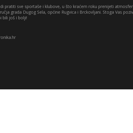
di pratiti sve sportaše i klubove, u što kraćem roku prenijeti atmosferu
odručja grada Dugog Sela, općine Rugvica i Brckovljani. Stoga Vas poz
 bili još i bolji!
onika.hr