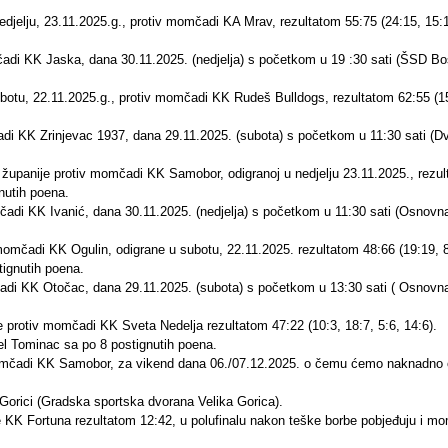
nedjelju, 23.11.2025.g., protiv momčadi KA Mrav, rezultatom 55:75 (24:15, 15:
omčadi KK Jaska, dana 30.11.2025. (nedjelja) s početkom u 19 :30 sati (ŠSD B
botu, 22.11.2025.g., protiv momčadi KK Rudeš Bulldogs, rezultatom 62:55 (15
čadi KK Zrinjevac 1937, dana 29.11.2025. (subota) s početkom u 11:30 sati (
županije protiv momčadi KK Samobor, odigranoj u nedjelju 23.11.2025., rezul
nutih poena.
čadi KK Ivanić, dana 30.11.2025. (nedjelja) s početkom u 11:30 sati (Osnovn
momčadi KK Ogulin, odigrane u subotu, 22.11.2025. rezultatom 48:66 (19:19, 8
tignutih poena.
mčadi KK Otočac, dana 29.11.2025. (subota) s početkom u 13:30 sati ( Osnovn
 protiv momčadi KK Sveta Nedelja rezultatom 47:22 (10:3, 18:7, 5:6, 14:6).
el Tominac sa po 8 postignutih poena.
momčadi KK Samobor, za vikend dana 06./07.12.2025. o čemu ćemo naknadno ob
oj Gorici (Gradska sportska dvorana Velika Gorica).
e KK Fortuna rezultatom 12:42, u polufinalu nakon teške borbe pobjeđuju i 