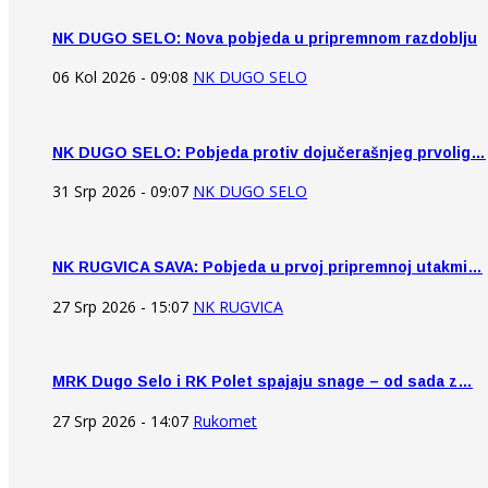
NK DUGO SELO: Nova pobjeda u pripremnom razdoblju
06 Kol 2026 - 09:08
NK DUGO SELO
NK DUGO SELO: Pobjeda protiv dojučerašnjeg prvolig…
31 Srp 2026 - 09:07
NK DUGO SELO
NK RUGVICA SAVA: Pobjeda u prvoj pripremnoj utakmi…
27 Srp 2026 - 15:07
NK RUGVICA
MRK Dugo Selo i RK Polet spajaju snage – od sada z…
27 Srp 2026 - 14:07
Rukomet