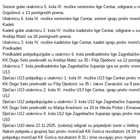
Seniori gube utakmicu 5. kola III. muške seniorske lige Centar, odigrane u 
Grgošević s
13 postignutih poena.
Utakmicu 6. kola III. muške seniorske lige Centar, seniori igraju protiv m
Kadeti
Kadeti gube utakmicu 2. kola IV. muške kadetske lige Centar, odigrane u su
Andrija Matić sa 18 postignutih poena.
Utakmicu 3. kola IV. muške kadetske lige Centar, kadeti igraju protiv mom
Predkadeti
Predkadeti pobjeđuju/gube u utakmici 6. kola predkadetske lige Zagrebačke 
KK Dugo Selo predvodili su Andrija Matić sa 35 i Filip Djedović sa 12 postig
Utakmica 7. kola predkadetske lige Zagrebačke županije igra se protiv mom
U13
Dječaci U13 pobjeđuju u utakmici 1. kola III. muške U13 lige Centar protiv 
KK Dugo Selo predvodili su Filip Djedović sa 35 i Jakov Ćavarušić sa 9 pos
Dječaci U13 utakmicu 2. kola III. muške U13 lige Centar, igraju protiv mo
U12
Dječaci U12 pobjeđuju/gube u utakmici 3. kola U12 lige Zagrebačke županije
KK Dugo Selo predvodili su Matija Knežević sa 10 te Nikola Pinter i Emanu
Dječaci U12 utakmicu 4. kola U12 lige Zagrebačke županije igraju protiv 
U10
Dječaci U10 dana 22.11.2025. (subota) odigrali su prijateljski turnir u Velik
Nakon pobjeda u grupnoj fazi protiv momčadi KK Gorica rezultatom 14:18 t
pobjeđuju momčad KK Gorica rezultatom 9:31 i time osvajaju prvo mjesto.