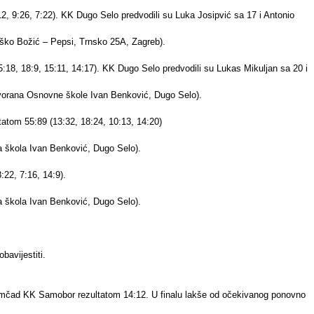
12, 9:26, 7:22). KK Dugo Selo predvodili su Luka Josipvić sa 17 i Antonio
oško Božić – Pepsi, Trnsko 25A, Zagreb).
:18, 18:9, 15:11, 14:17). KK Dugo Selo predvodili su Lukas Mikuljan sa 20 i
Dvorana Osnovne škole Ivan Benković, Dugo Selo).
tatom 55:89 (13:32, 18:24, 10:13, 14:20)
a škola Ivan Benković, Dugo Selo).
:22, 7:16, 14:9).
a škola Ivan Benković, Dugo Selo).
avijestiti.
momčad KK Samobor rezultatom 14:12. U finalu lakše od očekivanog ponovno