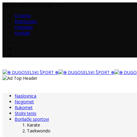
Subota, 08 Kolovoz 2026 15:30
O nama
Impressum
Pretplata
Kontakt
Naslovnica
Nogomet
Rukomet
Stolni tenis
Borilački sportovi
Karate
Taekwondo