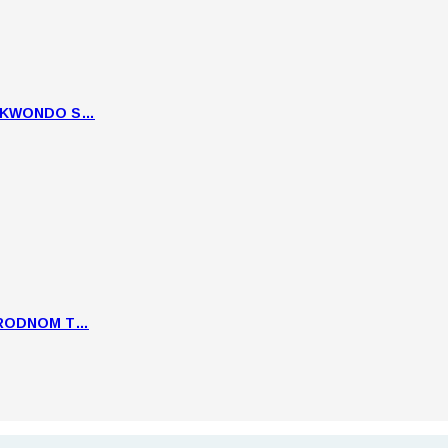
EKWONDO S…
ARODNOM T…