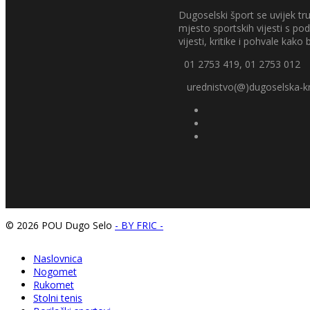
Dugoselski šport se uvijek tru
mjesto sportskih vijesti s p
vijesti, kritike i pohvale kako bi
01 2753 419, 01 2753 012
urednistvo(@)dugoselska-kr
© 2026 POU Dugo Selo
- BY FRIC -
Naslovnica
Nogomet
Rukomet
Stolni tenis