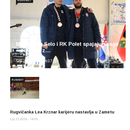
MRK Dugo Selo i RK Polet spajaju snage
– od sada z…
Srp 27 2026 - 14:07
RUKOMET
Rugvičanka Lea Krznar karijeru nastavlja u Zametu
Lip 25 2026 - 14:06