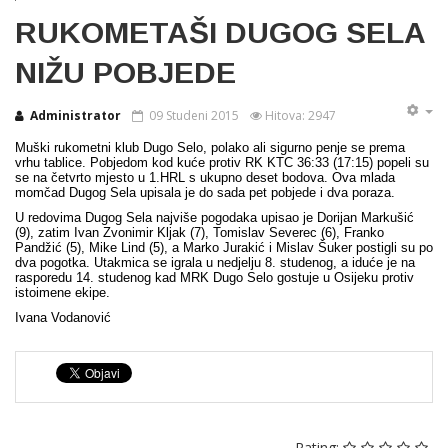
RUKOMETAŠI DUGOG SELA
NIŽU POBJEDE
Administrator
09 Studeni 2015
Hitova: 2947
Muški rukometni klub Dugo Selo, polako ali sigurno penje se prema
vrhu tablice. Pobjedom kod kuće protiv RK KTC 36:33 (17:15) popeli su
se na četvrto mjesto u 1.HRL s ukupno deset bodova. Ova mlada
momčad Dugog Sela upisala je do sada pet pobjede i dva poraza.
U redovima Dugog Sela najviše pogodaka upisao je Dorijan Markušić
(9), zatim Ivan Zvonimir Kljak (7), Tomislav Severec (6), Franko
Pandžić (5), Mike Lind (5), a Marko Jurakić i Mislav Šuker postigli su po
dva pogotka. Utakmica se igrala u nedjelju 8. studenog, a iduće je na
rasporedu 14. studenog kad MRK Dugo Selo gostuje u Osijeku protiv
istoimene ekipe.
Ivana Vodanović
Rating: