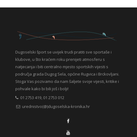
Dugoselski šport se uvijek trudi pratiti sve sportaše i
klubove, u što kraćem roku prenijeti atmosferu s
natjecanja i biti centralno mjesto sportskih vijesti s
područja grada Dugog Sela, općine Rugvica i Brckovljani.
Stoga Vas pozivamo da nam šaljete svoje vijesti, kritike i
pohvale kako bi bili još i bolji!
01 2753 419, 01 2753 012
urednistvo(@)dugoselska-kronika.hr