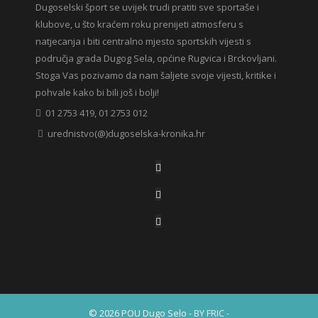
Dugoselski šport se uvijek trudi pratiti sve sportaše i
klubove, u što kraćem roku prenijeti atmosferu s
natjecanja i biti centralno mjesto sportskih vijesti s
područja grada Dugog Sela, općine Rugvica i Brckovljani.
Stoga Vas pozivamo da nam šaljete svoje vijesti, kritike i
pohvale kako bi bili još i bolji!
01 2753 419, 01 2753 012
urednistvo(@)dugoselska-kronika.hr
© 2026 POU Dugo Selo
- BY FRIC -