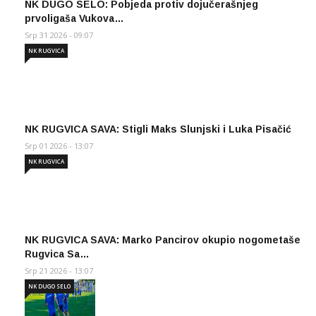
NK DUGO SELO: Pobjeda protiv dojučerašnjeg
prvoligaša Vukova…
Srp 31 2026 - 09:07
NK RUGVICA
NK RUGVICA SAVA: Stigli Maks Slunjski i Luka Pisačić
Srp 01 2026 - 13:07
NK RUGVICA
NK RUGVICA SAVA: Marko Pancirov okupio nogometaše
Rugvica Sa…
Srp 21 2026 - 13:07
NK DUGO SELO