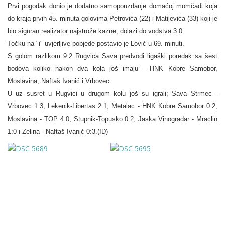
Prvi pogodak donio je dodatno samopouzdanje domaćoj momčadi koja
do kraja prvih 45. minuta golovima Petrovića (22) i Matijevića (33) koji je
bio siguran realizator najstrože kazne, dolazi do vodstva 3:0.
Točku na "i" uvjerljive pobjede postavio je Lović u 69. minuti.
S golom razlikom 9:2 Rugvica Sava predvodi ligaški poredak sa šest
bodova koliko nakon dva kola još imaju - HNK Kobre Samobor,
Moslavina, Naftaš Ivanić i Vrbovec.
U uz susret u Rugvici u drugom kolu još su igrali; Sava Strmec -
Vrbovec 1:3, Lekenik-Libertas 2:1, Metalac - HNK Kobre Samobor 0:2,
Moslavina - TOP 4:0, Stupnik-Topusko 0:2, Jaska Vinogradar - Mraclin
1:0 i Zelina - Naftaš Ivanić 0:3.(IĐ)