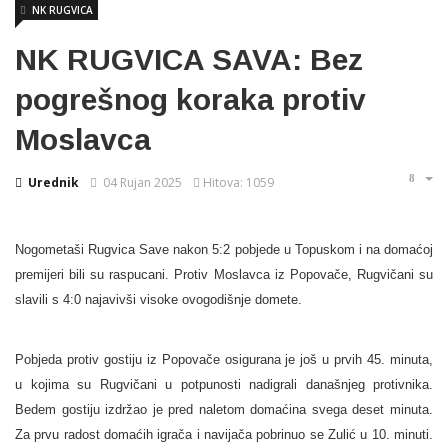
NK RUGVICA
NK RUGVICA SAVA: Bez
pogrešnog koraka protiv
Moslavca
Urednik
04 Rujan 2025
Hitova: 1059
Nogometaši Rugvica Save nakon 5:2 pobjede u Topuskom i na domaćoj
premijeri bili su raspucani. Protiv Moslavca iz Popovače, Rugvičani su
slavili s 4:0 najavivši visoke ovogodišnje domete.
Pobjeda protiv gostiju iz Popovače osigurana je još u prvih 45. minuta,
u kojima su Rugvičani u potpunosti nadigrali današnjeg protivnika.
Bedem gostiju izdržao je pred naletom domaćina svega deset minuta.
Za prvu radost domaćih igrača i navijača pobrinuo se Zulić u 10. minuti.