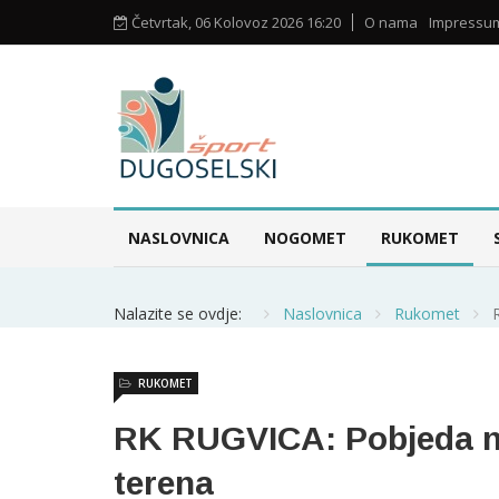
Četvrtak, 06 Kolovoz 2026 16:20
O nama
Impressu
NASLOVNICA
NOGOMET
RUKOMET
Nalazite se ovdje:
Naslovnica
Rukomet
RUKOMET
RK RUGVICA: Pobjeda n
terena