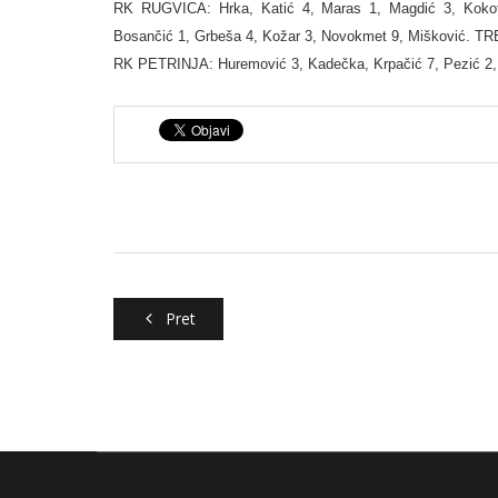
RK RUGVICA: Hrka, Katić 4, Maras 1, Magdić 3, Kokot-M
Bosančić 1, Grbeša 4, Kožar 3, Novokmet 9, Mišković. T
RK PETRINJA: Huremović 3, Kadečka, Krpačić 7, Pezić 2, H
Pret