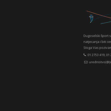
Dugoselski šport s
natjecanja i biti c
Stoga Vas pozivamo 
01 2753 419, 01 
urednistvo(@)