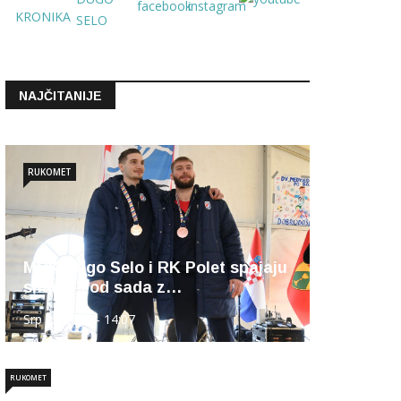
NAJČITANIJE
RUKOMET
MRK Dugo Selo i RK Polet spajaju
snage – od sada z…
Srp 27 2026 - 14:07
RUKOMET