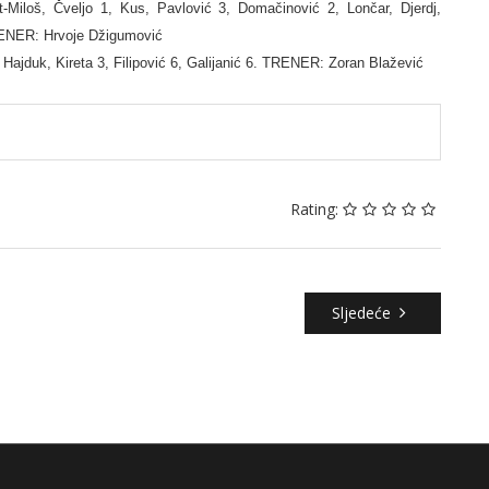
iloš, Čveljo 1, Kus, Pavlović 3, Domačinović 2, Lončar, Djerdj,
RENER: Hrvoje Džigumović
ajduk, Kireta 3, Filipović 6, Galijanić 6. TRENER: Zoran Blažević
Rating:
Sljedeće