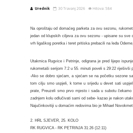
Urednik
30 Travanj 2026
Hitova: 584
Na oproštaju od domaćeg parketa za ovu sezonu, rukometaš
jedan od klupskih ciljeva za ovu sezonu - upisane su sve d
vrh ligaškog poretka i teret pritiska prebacili na leđa Odem
Utakmica Rugvice i Petrinje, odigrana je pred lijepo ispun
rukometaši serijom 7:2 u 55. minuti poveli s 29:22 riješivši 
-Ako se dobro sjećam, a sjećam se na početku sezone sam
tom cilju smo uspjeli, k tome u srijedu u devet sati uspjel
prate, Preuzeli smo prvo mjesto i sada u subotu čekamo 
zadnjem kolu odlučivati sami od sebe- kazao je nakon utak
Najučinkovitiji u domaćim redovima bio je Mihael Novokmet 
2. HRL SJEVER, 25. KOLO
RK RUGVICA - RK PETRINJA 31:26 (12:11)