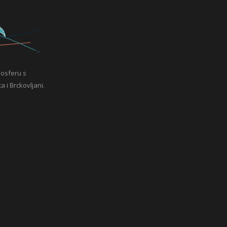
mosferu s
a i Brckovljani.