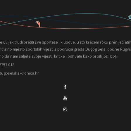
e uvijek trudi pratiti sve sportaše i klubove, u što kraćem roku prenijeti at
entralno mjesto sportskih vijesti s područja grada Dugog Sela, općine Rugvic
da nam šaljete svoje vijesti, kritike i pohvale kako bi bili još i bolji!
2753 012
dugoselska-kronika.hr