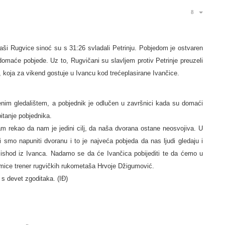
i Rugvice sinoć su s 31:26 svladali Petrinju. Pobjedom je ostvaren
omaće pobjede. Uz to, Rugvičani su slavljem protiv Petrinje preuzeli
e, koja za vikend gostuje u Ivancu kod trećeplasirane Ivančice.
jenim gledalištem, a pobjednik je odlučen u završnici kada su domaći
pitanje pobjednika.
 rekao da nam je jedini cilj, da naša dvorana ostane neosvojiva. U
i smo napuniti dvoranu i to je najveća pobjeda da nas ljudi gledaju i
ishod iz Ivanca. Nadamo se da će Ivančica pobijediti te da ćemo u
mice trener rugvičkih rukometaša Hrvoje Džigumović.
s devet zgoditaka. (IĐ)