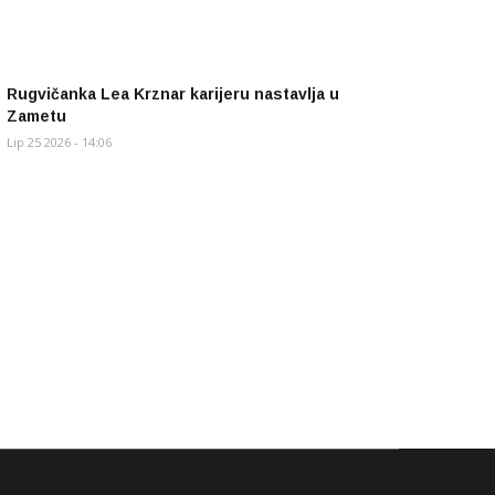
Rugvičanka Lea Krznar karijeru nastavlja u
Zametu
Lip 25 2026 - 14:06