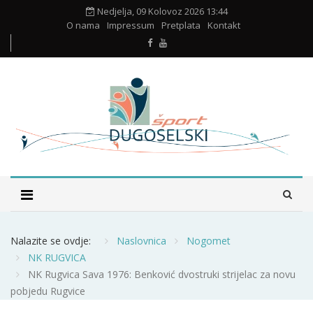
Nedjelja, 09 Kolovoz 2026 13:44
O nama
Impressum
Pretplata
Kontakt
Nalazite se ovdje:
Naslovnica
Nogomet
NK RUGVICA
NK Rugvica Sava 1976: Benković dvostruki strijelac za novu
pobjedu Rugvice