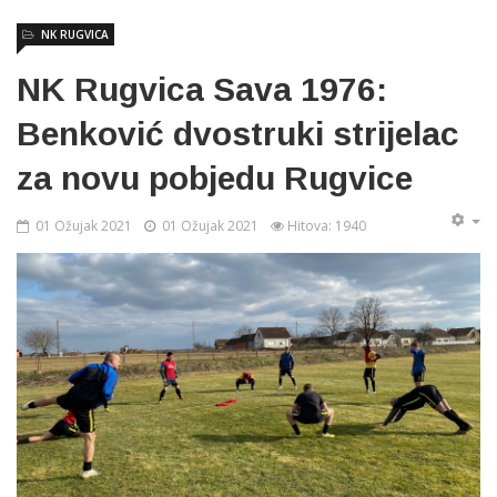
NK RUGVICA
NK Rugvica Sava 1976:
Benković dvostruki strijelac
za novu pobjedu Rugvice
01 Ožujak 2021
01 Ožujak 2021
Hitova: 1940