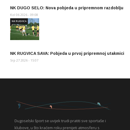
NK DUGO SELO: Nova pobjeda u pripremnom razdoblju
Kol 06 2026 - 09:08
NK RUGVICA
NK RUGVICA SAVA: Pobjeda u prvoj pripremnoj utakmici
Srp 27 2026 - 15:07
Dugoselski šport se uvijek trudi pratiti sve sportaše i
klubove, u što kraćem roku prenijeti atmosferu s