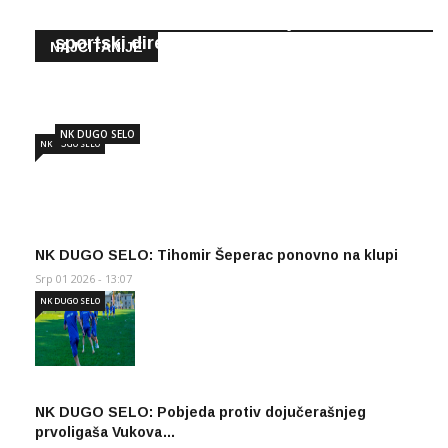
NK DUGO SELO: Marko Nujić novi
sportski direktor
NAJČITANIJE
Lip 19 2026 - 12:06
NK DUGO SELO
NK DUGO SELO
NK DUGO SELO: Tihomir Šeperac ponovno na klupi
Srp 01 2026 - 13:07
NK DUGO SELO
NK DUGO SELO: Pobjeda protiv dojučerašnjeg
prvoligaša Vukova…