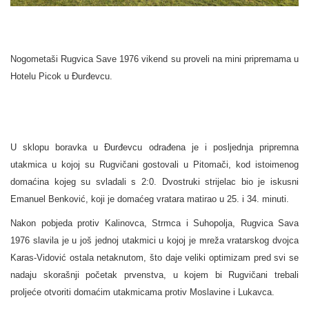
Nogometaši Rugvica Save 1976 vikend su proveli na mini pripremama u
Hotelu Picok u Đurđevcu.
U sklopu boravka u Đurđevcu odrađena je i posljednja pripremna
utakmica u kojoj su Rugvičani gostovali u Pitomači, kod istoimenog
domaćina kojeg su svladali s 2:0. Dvostruki strijelac bio je iskusni
Emanuel Benković, koji je domaćeg vratara matirao u 25. i 34. minuti.
Nakon pobjeda protiv Kalinovca, Strmca i Suhopolja, Rugvica Sava
1976 slavila je u još jednoj utakmici u kojoj je mreža vratarskog dvojca
Karas-Vidović ostala netaknutom, što daje veliki optimizam pred svi se
nadaju skorašnji početak prvenstva, u kojem bi Rugvičani trebali
proljeće otvoriti domaćim utakmicama protiv Moslavine i Lukavca.