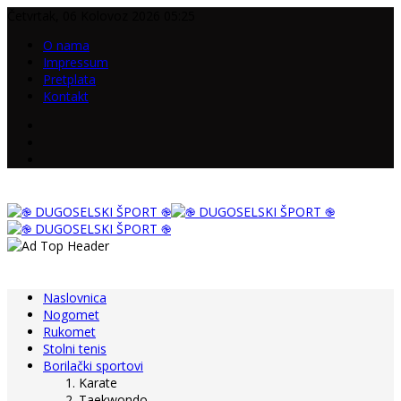
Četvrtak, 06 Kolovoz 2026 05:25
O nama
Impressum
Pretplata
Kontakt
Naslovnica
Nogomet
Rukomet
Stolni tenis
Borilački sportovi
Karate
Taekwondo