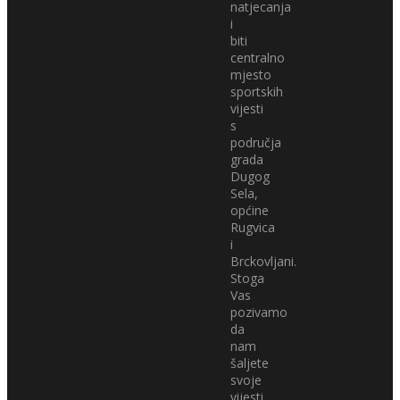
natjecanja
i
biti
centralno
mjesto
sportskih
vijesti
s
područja
grada
Dugog
Sela,
općine
Rugvica
i
Brckovljani.
Stoga
Vas
pozivamo
da
nam
šaljete
svoje
vijesti,