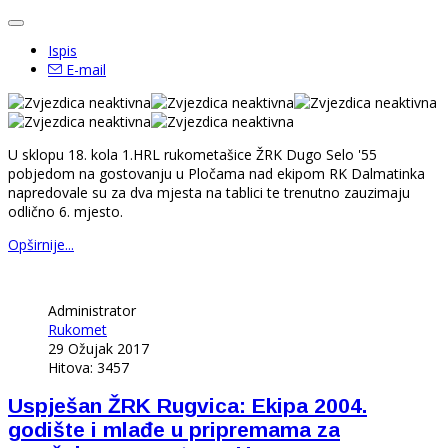
Ispis
E-mail
U
sklopu 18. kola
1.HRL rukometašice ŽRK Dugo Selo '55
pobjedom
na gostovanju u Pločama
nad
ekipom RK Dalmatinka
napredovale su
za dva mjesta n
a tablici te trenutno zauzimaju
odlično 6. mjesto.
Opširnije...
Administrator
Rukomet
29 Ožujak 2017
Hitova: 3457
Uspješan ŽRK Rugvica: Ekipa 2004.
godište i mlađe u pripremama za