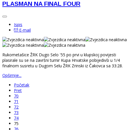
PLASMAN NA FINAL FOUR
Ispis
E-mail
Rukometašice ŽRK Dugo Selo '55 po prvi u klupskoj povijesti
plasirale su se na završni turnir Kupa Hrvatske pobijedivši u 1/4
finalnom susretu u Dugom Selu ŽRK Zrinski iz Čakovca sa 33:28.
Opširnije...
Početak
Pret
70
71
72
73
74
75
76