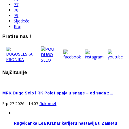
77
78
79
Sljedeće
Kraj
Pratite nas !
Najčitanije
MRK Dugo Selo i RK Polet spajaju snage – od sada z…
Srp 27 2026 - 14:07
Rukomet
Rugvičanka Lea Krznar karijeru nastavlja u Zametu