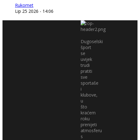
Rukomet
Lip 25 2026 - 14:06
Dugoselski
šport
se
uvijek
trudi
pratiti
sve
sportaše
i
klubove,
u
što
kraćem
roku
prenijeti
atmosferu
s