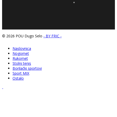
© 2026 POU Dugo Selo
- BY FRIC -
Naslovnica
Nogomet
Rukomet
Stolni tenis
Borilački sportovi
Sport MIX
Ostalo