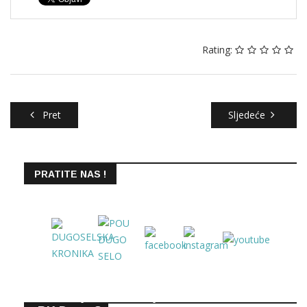
Rating:
Pret
Sljedeće
PRATITE NAS !
Memorijalnom vožnjom do Siska članovi