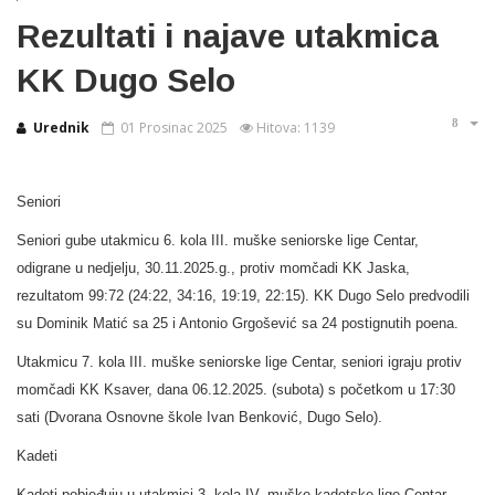
Rezultati i najave utakmica
KK Dugo Selo
Urednik
01 Prosinac 2025
Hitova: 1139
Seniori
Seniori gube utakmicu 6. kola III. muške seniorske lige Centar,
odigrane u nedjelju, 30.11.2025.g., protiv momčadi KK Jaska,
rezultatom 99:72 (24:22, 34:16, 19:19, 22:15). KK Dugo Selo predvodili
su Dominik Matić sa 25 i Antonio Grgošević sa 24 postignutih poena.
Utakmicu 7. kola III. muške seniorske lige Centar, seniori igraju protiv
momčadi KK Ksaver, dana 06.12.2025. (subota) s početkom u 17:30
sati (Dvorana Osnovne škole Ivan Benković, Dugo Selo).
Kadeti
Kadeti pobjeđuju u utakmici 3. kola IV. muške kadetske lige Centar,