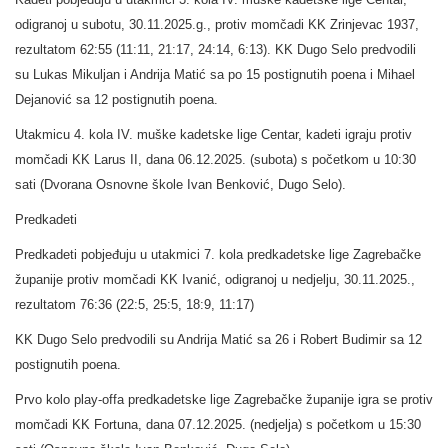
odigranoj u subotu, 30.11.2025.g., protiv momčadi KK Zrinjevac 1937,
rezultatom 62:55 (11:11, 21:17, 24:14, 6:13). KK Dugo Selo predvodili
su Lukas Mikuljan i Andrija Matić sa po 15 postignutih poena i Mihael
Dejanović sa 12 postignutih poena.
Utakmicu 4. kola IV. muške kadetske lige Centar, kadeti igraju protiv
momčadi KK Larus II, dana 06.12.2025. (subota) s početkom u 10:30
sati (Dvorana Osnovne škole Ivan Benković, Dugo Selo).
Predkadeti
Predkadeti pobjeđuju u utakmici 7. kola predkadetske lige Zagrebačke
županije protiv momčadi KK Ivanić, odigranoj u nedjelju, 30.11.2025.,
rezultatom 76:36 (22:5, 25:5, 18:9, 11:17)
KK Dugo Selo predvodili su Andrija Matić sa 26 i Robert Budimir sa 12
postignutih poena.
Prvo kolo play-offa predkadetske lige Zagrebačke županije igra se protiv
momčadi KK Fortuna, dana 07.12.2025. (nedjelja) s početkom u 15:30