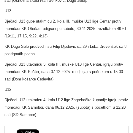
sati (Osnovna škola Ivan Benković, Dugo Selo).
U13
Dječaci U13 gube utakmicu 2. kola III. muške U13 lige Centar protiv
momčadi KK Otočac, odigranoj u subotu, 30.11.2025. rezultatom 49:61
(19:11, 17:15, 9:22, 4:13).
KK Dugo Selo predvodili su Filip Djedović sa 29 i Luka Drevenšek sa 8
postignutih poena.
Dječaci U13 utakmicu 3. kola III. muške U13 lige Centar, igraju protiv
momčadi KK Pešća, dana 07.12.2025. (nedjelja) s početkom u 15:00
sati (Dom košarke Cedevita)
U12
Dječaci U12 utakmicu 4. kola U12 lige Zagrebačke županije igraju protiv
momčadi KK Samobor, dana 06.12.2025. (subota) s početkom u 12:20
sati (SD Samobor).