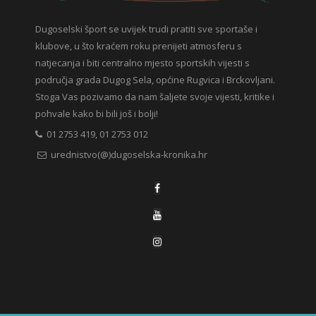
Dugoselski šport se uvijek trudi pratiti sve sportaše i
klubove, u što kraćem roku prenijeti atmosferu s
natjecanja i biti centralno mjesto sportskih vijesti s
područja grada Dugog Sela, općine Rugvica i Brckovljani.
Stoga Vas pozivamo da nam šaljete svoje vijesti, kritike i
pohvale kako bi bili još i bolji!
01 2753 419, 01 2753 012
urednistvo(@)dugoselska-kronika.hr