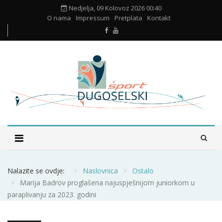
Nedjelja, 09 Kolovoz 2026 00:40
O nama
Impressum
Pretplata
Kontakt
Nalazite se ovdje:
Naslovnica
Ostalo
Marija Badrov proglašena najuspješnijom juniorkom u
paraplivanju za 2023. godini