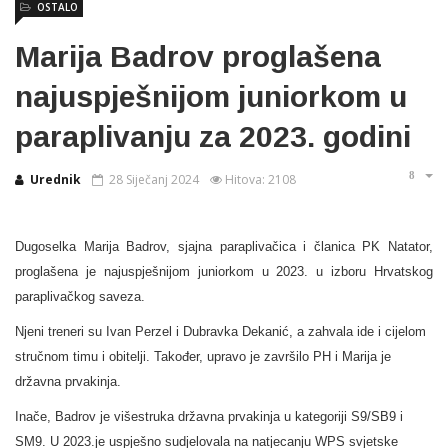
OSTALO
Marija Badrov proglašena
najuspješnijom juniorkom u
paraplivanju za 2023. godini
Urednik
28 Siječanj 2024
Hitova: 2108
Dugoselka Marija Badrov, sjajna paraplivačica i članica PK Natator,
proglašena je najuspješnijom juniorkom u 2023. u izboru Hrvatskog
paraplivačkog saveza.
Njeni treneri su Ivan Perzel i Dubravka Dekanić, a zahvala ide i cijelom
stručnom timu i obitelji. Također, upravo je završilo PH i Marija je
državna prvakinja.
Inače, Badrov je višestruka državna prvakinja u kategoriji S9/SB9 i
SM9. U 2023.je uspješno sudjelovala na natjecanju WPS svjetske