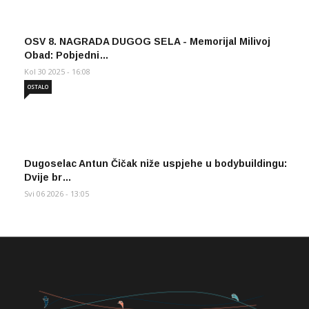
OSV 8. NAGRADA DUGOG SELA - Memorijal Milivoj
Obad: Pobjedni…
Kol 30 2025 - 16:08
OSTALO
Dugoselac Antun Čičak niže uspjehe u bodybuildingu:
Dvije br…
Svi 06 2026 - 13:05