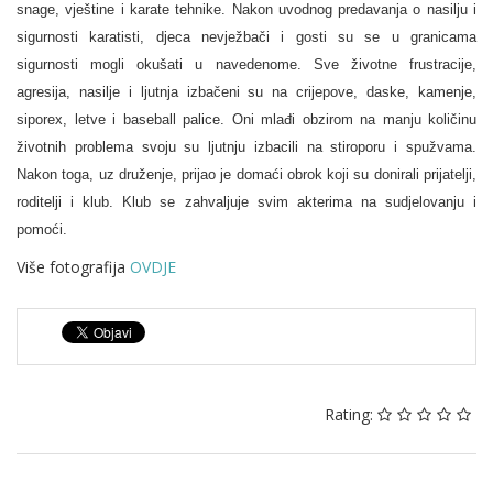
snage, vještine i karate tehnike. Nakon uvodnog predavanja o nasilju i
sigurnosti karatisti, djeca nevježbači i gosti su se u granicama
sigurnosti mogli okušati u navedenome. Sve životne frustracije,
agresija, nasilje i ljutnja izbačeni su na crijepove, daske, kamenje,
siporex, letve i baseball palice. Oni mlađi obzirom na manju količinu
životnih problema svoju su ljutnju izbacili na stiroporu i spužvama.
Nakon toga, uz druženje, prijao je domaći obrok koji su donirali prijatelji,
roditelji i klub. Klub se zahvaljuje svim akterima na sudjelovanju i
pomoći.
Više fotografija
OVDJE
Rating: