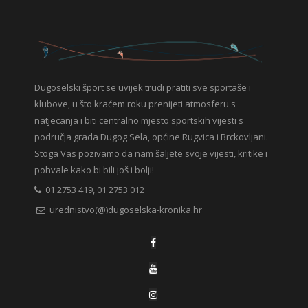
Dugoselski šport se uvijek trudi pratiti sve sportaše i
klubove, u što kraćem roku prenijeti atmosferu s
natjecanja i biti centralno mjesto sportskih vijesti s
područja grada Dugog Sela, općine Rugvica i Brckovljani.
Stoga Vas pozivamo da nam šaljete svoje vijesti, kritike i
pohvale kako bi bili još i bolji!
01 2753 419, 01 2753 012
urednistvo(@)dugoselska-kronika.hr