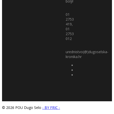
bolji!
01
2753
419,
01
2753
012
urednistvo(@)dugoselska-
kronika.hr
© 2026 POU Dugo Selo
- BY FRIC -