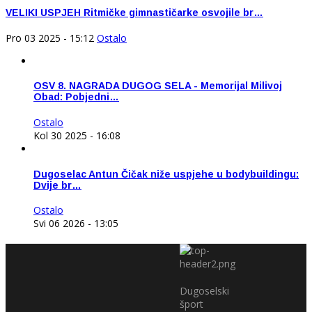
VELIKI USPJEH Ritmičke gimnastičarke osvojile br…
Pro 03 2025 - 15:12
Ostalo
OSV 8. NAGRADA DUGOG SELA - Memorijal Milivoj
Obad: Pobjedni…
Ostalo
Kol 30 2025 - 16:08
Dugoselac Antun Čičak niže uspjehe u bodybuildingu:
Dvije br…
Ostalo
Svi 06 2026 - 13:05
Dugoselski
šport