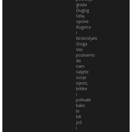
grada
Dugog
Sela,
općine
Rugvica
i
Brckovljani.
Stoga
Vas
pozivamo
da
nam
šaljete
svoje
vijesti,
kritike
i
pohvale
kako
bi
bili
još
i