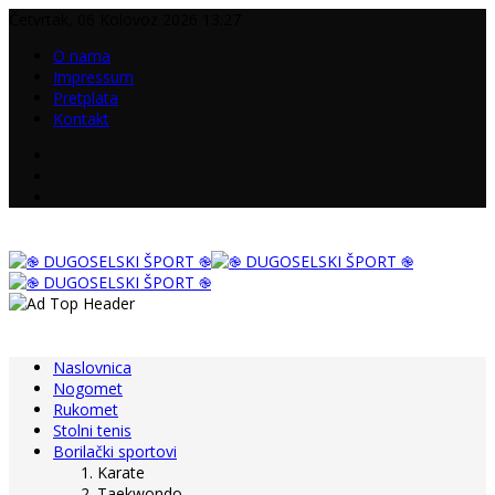
Četvrtak, 06 Kolovoz 2026 13:27
O nama
Impressum
Pretplata
Kontakt
Naslovnica
Nogomet
Rukomet
Stolni tenis
Borilački sportovi
Karate
Taekwondo