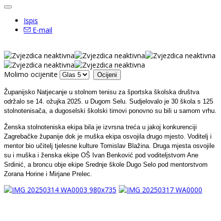
Ispis
E-mail
Molimo ocijenite
Županijsko Natjecanje u stolnom tenisu za športska školska društva
održalo se 14. ožujka 2025. u Dugom Selu. Sudjelovalo je 30 škola s 125
stolnotenisača, a dugoselski školski timovi ponovno su bili u samom vrhu.
Ženska stolnoteniska ekipa bila je izvrsna treća u jakoj konkurenciji
Zagrebačke županije dok je muška ekipa osvojila drugo mjesto. Voditelj i
mentor bio učitelj tjelesne kulture Tomislav Blažina. Druga mjesta osvojile
su i muška i ženska ekipe OŠ Ivan Benković pod voditeljstvom Ane
Srdinić, a broncu obje ekipe Srednje škole Dugo Selo pod mentorstvom
Zorana Horine i Mirjane Prelec.