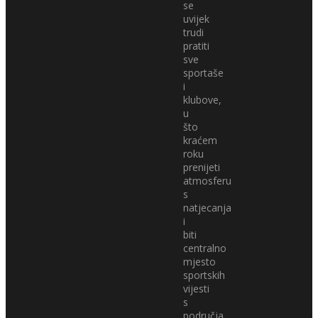
se
uvijek
trudi
pratiti
sve
sportaše
i
klubove,
u
što
kraćem
roku
prenijeti
atmosferu
s
natjecanja
i
biti
centralno
mjesto
sportskih
vijesti
s
područja