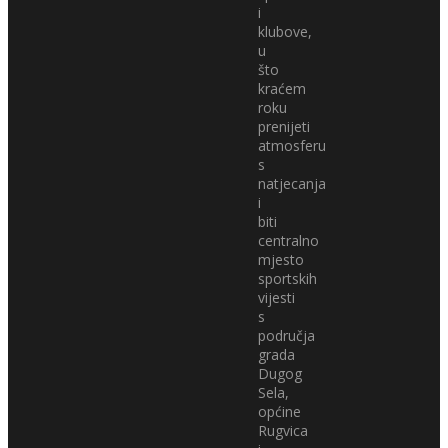
i
klubove,
u
što
kraćem
roku
prenijeti
atmosferu
s
natjecanja
i
biti
centralno
mjesto
sportskih
vijesti
s
područja
grada
Dugog
Sela,
općine
Rugvica