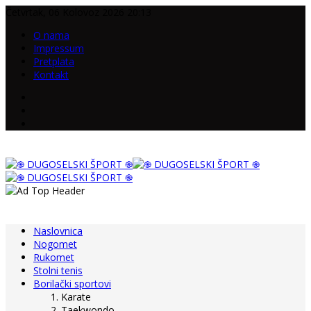
Četvrtak, 06 Kolovoz 2026 20:13
O nama
Impressum
Pretplata
Kontakt
Naslovnica
Nogomet
Rukomet
Stolni tenis
Borilački sportovi
Karate
Taekwondo