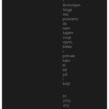
i
Brckovljani.
Stoga
Vas
pozivamo
da
nam
šaljete
svoje
vijesti,
kritike
i
pohvale
kako
bi
bili
još
i
bolji!
01
2753
419,