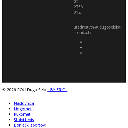
01
2753
012
urednistvo(@)dugoselska-
kronika.hr
© 2026 POU Dugo Selo
- BY FRIC -
Naslovnica
Nogomet
Rukomet
Stolni tenis
Borilački sportovi