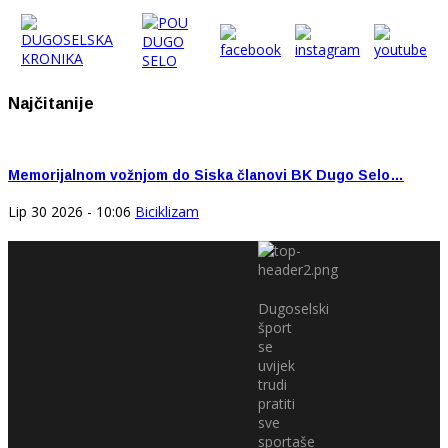
Najčitanije
Memorijalnom vožnjom do Siska članovi BK Dugo Selo…
Lip 30 2026 - 10:06
Biciklizam
Dugoselski
šport
se
uvijek
trudi
pratiti
sve
sportaše