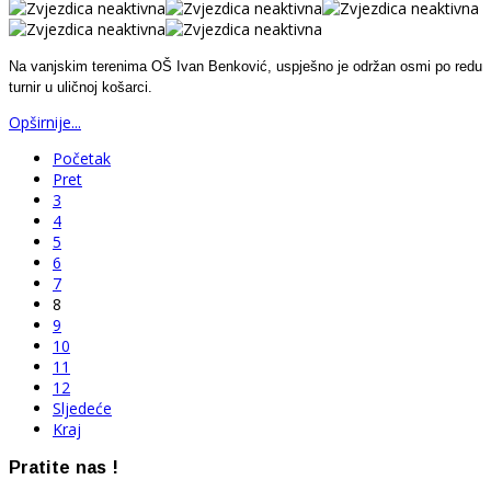
Na vanjskim terenima OŠ Ivan Benković, uspješno je održan osmi po redu
turnir u uličnoj košarci.
Opširnije...
Početak
Pret
3
4
5
6
7
8
9
10
11
12
Sljedeće
Kraj
Pratite nas !