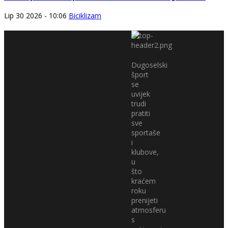
Lip 30 2026 - 10:06
Biciklizam
Dugoselski
šport
se
uvijek
trudi
pratiti
sve
sportaše
i
klubove,
u
što
kraćem
roku
prenijeti
atmosferu
s