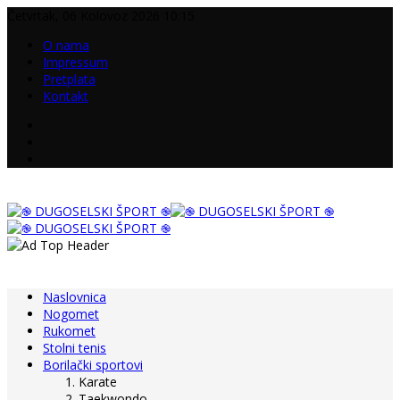
Četvrtak, 06 Kolovoz 2026 10:15
O nama
Impressum
Pretplata
Kontakt
Naslovnica
Nogomet
Rukomet
Stolni tenis
Borilački sportovi
Karate
Taekwondo