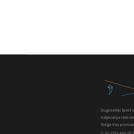
Dugoselski šport s
natjecanja i biti c
Stoga Vas pozivamo 
01 2753 419, 01 