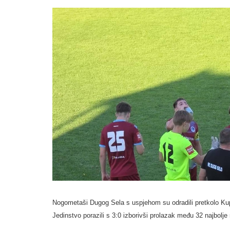
Nogometaši Dugog Sela s uspjehom su odradili pretkolo K
Jedinstvo porazili s 3:0 izborivši prolazak među 32 najbolj