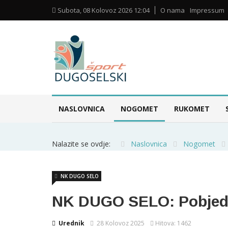
Subota, 08 Kolovoz 2026 12:04
O nama
Impressum
NASLOVNICA
NOGOMET
RUKOMET
Nalazite se ovdje:
Naslovnica
Nogomet
NK DUGO SELO
NK DUGO SELO: Pobjeda
Urednik
28 Kolovoz 2025
Hitova: 1462