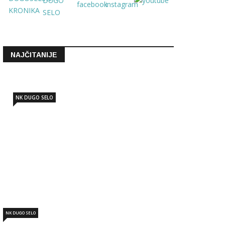
NAJČITANIJE
NK DUGO SELO
NK DUGO SELO: Marko Nujić novi
sportski direktor
Lip 19 2026 - 12:06
NK DUGO SELO