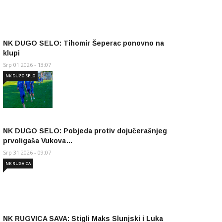
NK DUGO SELO: Tihomir Šeperac ponovno na
klupi
Srp 01 2026 - 13:07
NK DUGO SELO
NK DUGO SELO: Pobjeda protiv dojučerašnjeg
prvoligaša Vukova…
Srp 31 2026 - 09:07
NK RUGVICA
NK RUGVICA SAVA: Stigli Maks Slunjski i Luka