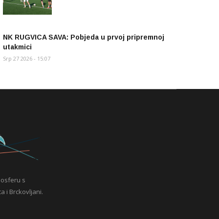
NK RUGVICA SAVA: Pobjeda u prvoj pripremnoj
utakmici
Srp 27 2026 - 15:07
mosferu s
a i Brckovljani.