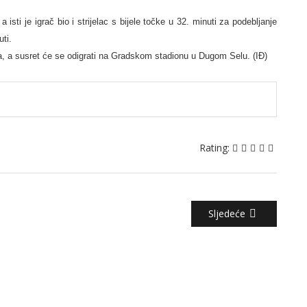
 isti je igrač bio i strijelac s bijele točke u 32. minuti za podebljanje
ti.
a, a susret će se odigrati na Gradskom stadionu u Dugom Selu. (IĐ)
Rating:
Sljedeće