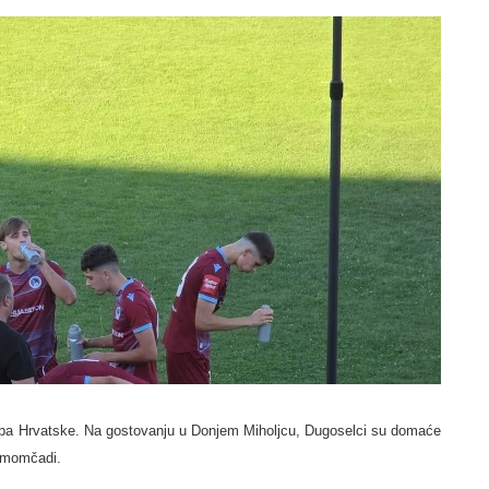
upa Hrvatske. Na gostovanju u Donjem Miholjcu, Dugoselci su domaće
e momčadi.