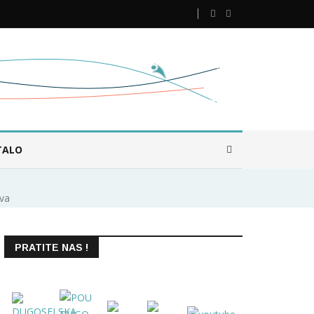
TALO
va
PRATITE NAS !