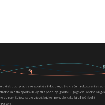
e uvijek trudi pratiti sve sportaše i klubove, u što kraćem roku prenijeti at
entralno mjesto sportskih vijesti s područja grada Dugog Sela, općine Rugvic
da nam šaljete svoje vijesti, kritike i pohvale kako bi bili još i bolji!
2753 012