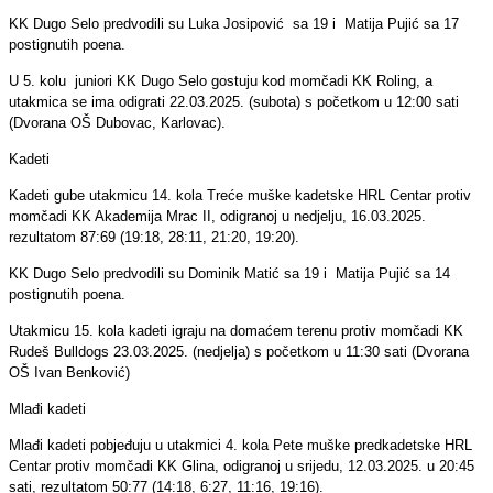
KK Dugo Selo predvodili su Luka Josipović sa 19 i Matija Pujić sa 17
postignutih poena.
U 5. kolu juniori KK Dugo Selo gostuju kod momčadi KK Roling, a
utakmica se ima odigrati 22.03.2025. (subota) s početkom u 12:00 sati
(Dvorana OŠ Dubovac, Karlovac).
Kadeti
Kadeti gube utakmicu 14. kola Treće muške kadetske HRL Centar protiv
momčadi KK Akademija Mrac II, odigranoj u nedjelju, 16.03.2025.
rezultatom 87:69 (19:18, 28:11, 21:20, 19:20).
KK Dugo Selo predvodili su Dominik Matić sa 19 i Matija Pujić sa 14
postignutih poena.
Utakmicu 15. kola kadeti igraju na domaćem terenu protiv momčadi KK
Rudeš Bulldogs 23.03.2025. (nedjelja) s početkom u 11:30 sati (Dvorana
OŠ Ivan Benković)
Mlađi kadeti
Mlađi kadeti pobjeđuju u utakmici 4. kola Pete muške predkadetske HRL
Centar protiv momčadi KK Glina, odigranoj u srijedu, 12.03.2025. u 20:45
sati, rezultatom 50:77 (14:18, 6:27, 11:16, 19:16).