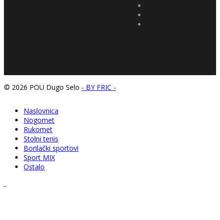
© 2026 POU Dugo Selo
- BY FRIC -
Naslovnica
Nogomet
Rukomet
Stolni tenis
Borilački sportovi
Sport MIX
Ostalo