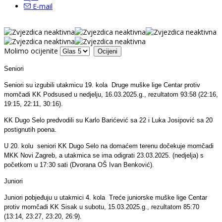
E-mail
Molimo ocijenite
Seniori
Seniori su izgubili utakmicu 19. kola Druge muške lige Centar protiv
momčadi KK Podsused u nedjelju, 16.03.2025.g., rezultatom 93:58 (22:16,
19:15, 22:11, 30:16).
KK Dugo Selo predvodili su Karlo Barićević sa 22 i Luka Josipović sa 20
postignutih poena.
U 20. kolu seniori KK Dugo Selo na domaćem terenu dočekuje momčadi
MKK Novi Zagreb, a utakmica se ima odigrati 23.03.2025. (nedjelja) s
početkom u 17:30 sati (Dvorana OŠ Ivan Benković).
Juniori
Juniori pobjeđuju u utakmici 4. kola Treće juniorske muške lige Centar
protiv momčadi KK Sisak u subotu, 15.03.2025.g., rezultatom 85:70
(13:14, 23:27, 23:20, 26:9).