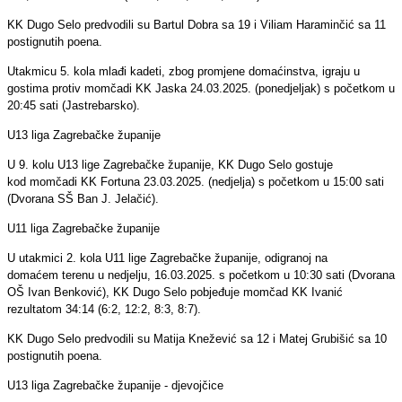
KK Dugo Selo predvodili su Bartul Dobra sa 19 i Viliam Haraminčić sa 11
postignutih poena.
Utakmicu 5. kola mlađi kadeti, zbog promjene domaćinstva, igraju u
gostima protiv momčadi KK Jaska 24.03.2025. (ponedjeljak) s početkom u
20:45 sati (Jastrebarsko).
U13 liga Zagrebačke županije
U 9. kolu U13 lige Zagrebačke županije, KK Dugo Selo gostuje
kod momčadi KK Fortuna 23.03.2025. (nedjelja) s početkom u 15:00 sati
(Dvorana SŠ Ban J. Jelačić).
U11 liga Zagrebačke županije
U utakmici 2. kola U11 lige Zagrebačke županije, odigranoj na
domaćem terenu u nedjelju, 16.03.2025. s početkom u 10:30 sati (Dvorana
OŠ Ivan Benković), KK Dugo Selo pobjeđuje momčad KK Ivanić
rezultatom 34:14 (6:2, 12:2, 8:3, 8:7).
KK Dugo Selo predvodili su Matija Knežević sa 12 i Matej Grubišić sa 10
postignutih poena.
U13 liga Zagrebačke županije - djevojčice