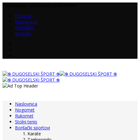
Ponedjeljak, 10 Kolovoz 2026 09:59
O nama
Impressum
Pretplata
Kontakt
Naslovnica
Nogomet
Rukomet
Stolni tenis
Borilački sportovi
Karate
Taekwondo