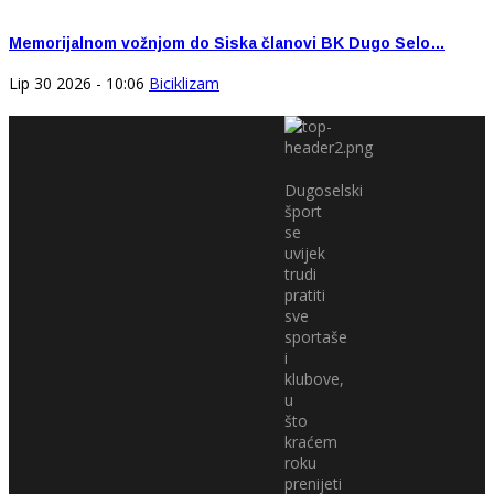
Memorijalnom vožnjom do Siska članovi BK Dugo Selo…
Lip 30 2026 - 10:06
Biciklizam
Dugoselski
šport
se
uvijek
trudi
pratiti
sve
sportaše
i
klubove,
u
što
kraćem
roku
prenijeti