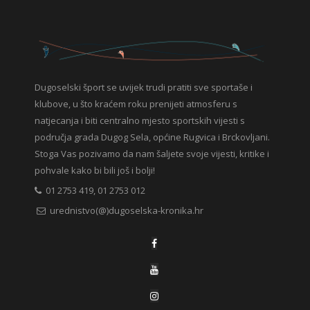
Dugoselski šport se uvijek trudi pratiti sve sportaše i
klubove, u što kraćem roku prenijeti atmosferu s
natjecanja i biti centralno mjesto sportskih vijesti s
područja grada Dugog Sela, općine Rugvica i Brckovljani.
Stoga Vas pozivamo da nam šaljete svoje vijesti, kritike i
pohvale kako bi bili još i bolji!
01 2753 419, 01 2753 012
urednistvo(@)dugoselska-kronika.hr