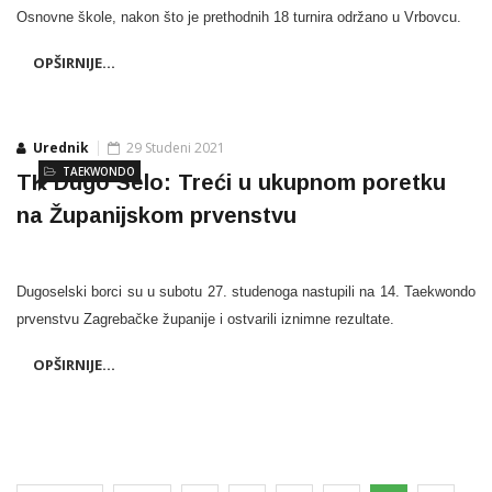
Osnovne škole, nakon što je prethodnih 18 turnira održano u Vrbovcu.
OPŠIRNIJE...
Urednik
29 Studeni 2021
TAEKWONDO
TK Dugo Selo: Treći u ukupnom poretku
na Županijskom prvenstvu
Dugoselski borci su u subotu 27. studenoga nastupili na 14. Taekwondo
prvenstvu Zagrebačke županije i ostvarili iznimne rezultate.
OPŠIRNIJE...