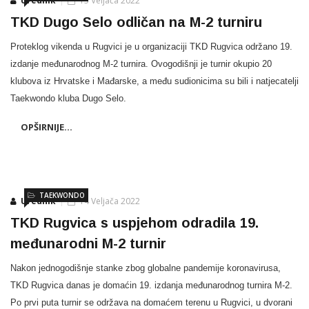
Urednik
15 Veljača 2022
TKD Dugo Selo odličan na M-2 turniru
Proteklog vikenda u Rugvici je u organizaciji TKD Rugvica održano 19.
izdanje međunarodnog M-2 turnira. Ovogodišnji je turnir okupio 20
klubova iz Hrvatske i Mađarske, a među sudionicima su bili i natjecatelji
Taekwondo kluba Dugo Selo.
OPŠIRNIJE...
TAEKWONDO
Urednik
14 Veljača 2022
TKD Rugvica s uspjehom odradila 19.
međunarodni M-2 turnir
Nakon jednogodišnje stanke zbog globalne pandemije koronavirusa,
TKD Rugvica danas je domaćin 19. izdanja međunarodnog turnira M-2.
Po prvi puta turnir se održava na domaćem terenu u Rugvici, u dvorani