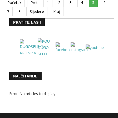
Početak
Pret
1
2
3
4
5
6
7
8
Sljedeće
Kraj
PRATITE NAS !
NAJČITANIJE
Error: No articles to display