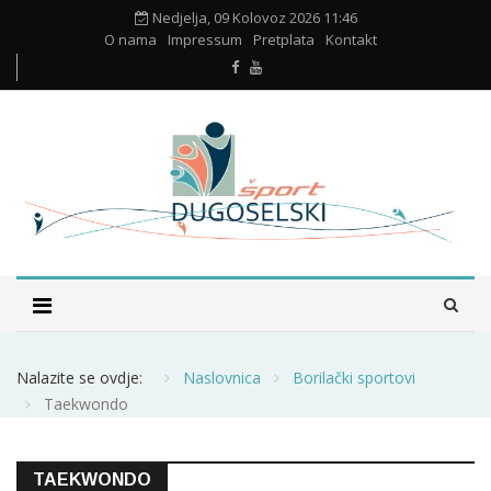
Nedjelja, 09 Kolovoz 2026 11:46
O nama
Impressum
Pretplata
Kontakt
Nalazite se ovdje:
Naslovnica
Borilački sportovi
Taekwondo
TAEKWONDO