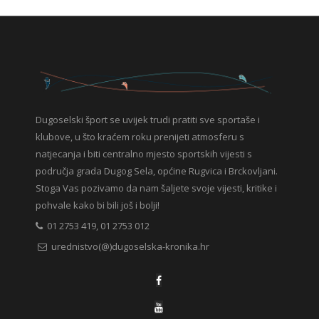
Dugoselski šport se uvijek trudi pratiti sve sportaše i
klubove, u što kraćem roku prenijeti atmosferu s
natjecanja i biti centralno mjesto sportskih vijesti s
područja grada Dugog Sela, općine Rugvica i Brckovljani.
Stoga Vas pozivamo da nam šaljete svoje vijesti, kritike i
pohvale kako bi bili još i bolji!
01 2753 419, 01 2753 012
urednistvo(@)dugoselska-kronika.hr