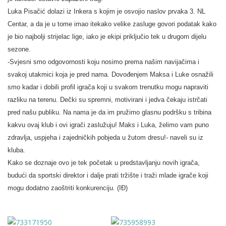
Luka Pisačić dolazi iz Inkera s kojim je osvojio naslov prvaka 3. NL
Centar, a da je u tome imao itekako velike zasluge govori podatak kako
je bio najbolji strijelac lige, iako je ekipi priključio tek u drugom dijelu
sezone.
-Svjesni smo odgovornosti koju nosimo prema našim navijačima i
svakoj utakmici koja je pred nama. Dovođenjem Maksa i Luke osnažili
smo kadar i dobili profil igrača koji u svakom trenutku mogu napraviti
razliku na terenu. Dečki su spremni, motivirani i jedva čekaju istrčati
pred našu publiku. Na nama je da im pružimo glasnu podršku s tribina
kakvu ovaj klub i ovi igrači zaslužuju! Maks i Luka, želimo vam puno
zdravlja, uspjeha i zajedničkih pobjeda u žutom dresu!- naveli su iz
kluba.
Kako se doznaje ovo je tek početak u predstavljanju novih igrača,
budući da sportski direktor i dalje prati tržište i traži mlade igrače koji
mogu dodatno zaoštriti konkurenciju. (IĐ)