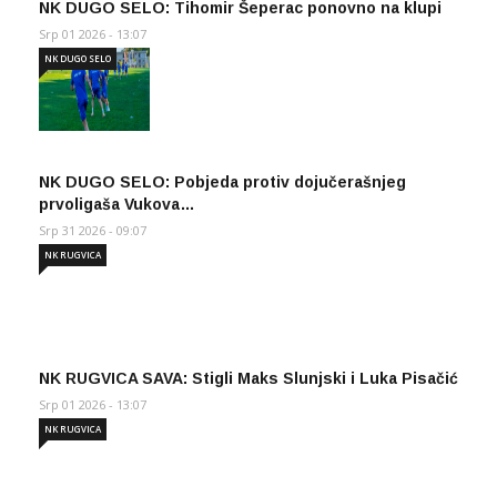
NK DUGO SELO: Tihomir Šeperac ponovno na klupi
Srp 01 2026 - 13:07
NK DUGO SELO
NK DUGO SELO: Pobjeda protiv dojučerašnjeg
prvoligaša Vukova…
Srp 31 2026 - 09:07
NK RUGVICA
NK RUGVICA SAVA: Stigli Maks Slunjski i Luka Pisačić
Srp 01 2026 - 13:07
NK RUGVICA