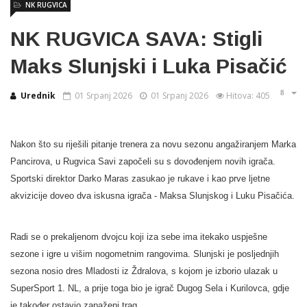
NK RUGVICA
NK RUGVICA SAVA: Stigli
Maks Slunjski i Luka Pisačić
Urednik
01 Srpanj 2026
01 Srpanj 2026
Hitova: 405
Nakon što su riješili pitanje trenera za novu sezonu angažiranjem Marka
Pancirova, u Rugvica Savi započeli su s dovođenjem novih igrača.
Sportski direktor Darko Maras zasukao je rukave i kao prve ljetne
akvizicije doveo dva iskusna igrača - Maksa Slunjskog i Luku Pisačića.
Radi se o prekaljenom dvojcu koji iza sebe ima itekako uspješne
sezone i igre u višim nogometnim rangovima. Slunjski je posljednjih
sezona nosio dres Mladosti iz Ždralova, s kojom je izborio ulazak u
SuperSport 1. NL, a prije toga bio je igrač Dugog Sela i Kurilovca, gdje
je također ostavio zapaženi trag.