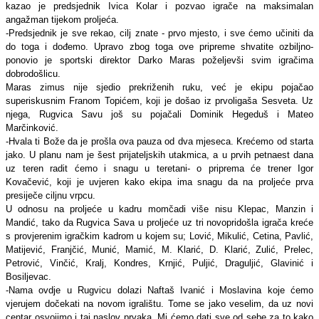
kazao je predsjednik Ivica Kolar i pozvao igrače na maksimalan
angažman tijekom proljeća.
-Predsjednik je sve rekao, cilj znate - prvo mjesto, i sve ćemo učiniti da
do toga i dođemo. Upravo zbog toga ove pripreme shvatite ozbiljno-
ponovio je sportski direktor Darko Maras poželjevši svim igračima
dobrodošlicu.
Maras zimus nije sjedio prekriženih ruku, već je ekipu pojačao
superiskusnim Franom Topićem, koji je došao iz prvoligaša Sesveta. Uz
njega, Rugvica Savu još su pojačali Dominik Hegeduš i Mateo
Marčinković.
-Hvala ti Bože da je prošla ova pauza od dva mjeseca. Krećemo od starta
jako. U planu nam je šest prijateljskih utakmica, a u prvih petnaest dana
uz teren radit ćemo i snagu u teretani- o priprema će trener Igor
Kovačević, koji je uvjeren kako ekipa ima snagu da na proljeće prva
presiječe ciljnu vrpcu.
U odnosu na proljeće u kadru momčadi više nisu Klepac, Manzin i
Mandić, tako da Rugvica Sava u proljeće uz tri novopridošla igrača kreće
s provjerenim igračkim kadrom u kojem su; Lović, Mikulić, Cetina, Pavlić,
Matijević, Franjčić, Munić, Mamić, M. Klarić, D. Klarić, Zulić, Prelec,
Petrović, Vinčić, Kralj, Kondres, Krnjić, Puljić, Draguljić, Glavinić i
Bosiljevac.
-Nama ovdje u Rugvicu dolazi Naftaš Ivanić i Moslavina koje ćemo
vjerujem dočekati na novom igralištu. Tome se jako veselim, da uz novi
centar osvojimo i taj naslov prvaka. Mi ćemo dati sve od sebe za to kako