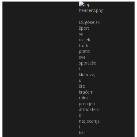
Dugoselski
šport
se
uvijek
trudi
pratiti
sve
sportaše
i
klubove,
u
što
kraćem
roku
prenijeti
atmosferu
s
natjecanja
i
biti