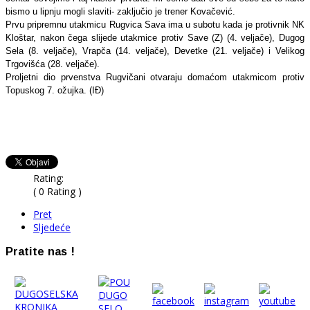
bismo u lipnju mogli slaviti- zaključio je trener Kovačević.
Prvu pripremnu utakmicu Rugvica Sava ima u subotu kada je protivnik NK
Kloštar, nakon čega slijede utakmice protiv Save (Z) (4. veljače), Dugog
Sela (8. veljače), Vrapča (14. veljače), Devetke (21. veljače) i Velikog
Trgovišća (28. veljače).
Proljetni dio prvenstva Rugvičani otvaraju domaćom utakmicom protiv
Topuskog 7. ožujka. (IĐ)
Rating:
( 0 Rating )
Pret
Sljedeće
Pratite nas !