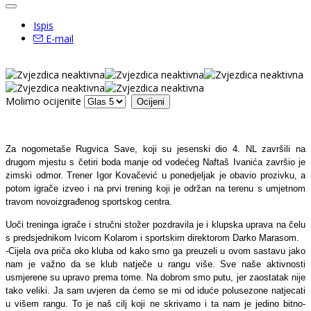
Ispis
E-mail
Molimo ocijenite
Za nogometaše Rugvica Save, koji su jesenski dio 4. NL završili na
drugom mjestu s četiri boda manje od vodećeg Naftaš Ivanića završio je
zimski odmor. Trener Igor Kovačević u ponedjeljak je obavio prozivku, a
potom igrače izveo i na prvi trening koji je održan na terenu s umjetnom
travom novoizgrađenog sportskog centra.
Uoči treninga igrače i stručni stožer pozdravila je i klupska uprava na čelu
s predsjednikom Ivicom Kolarom i sportskim direktorom Darko Marasom.
-Cijela ova priča oko kluba od kako smo ga preuzeli u ovom sastavu jako
nam je važno da se klub natječe u rangu više. Sve naše aktivnosti
usmjerene su upravo prema tome. Na dobrom smo putu, jer zaostatak nije
tako veliki. Ja sam uvjeren da ćemo se mi od iduće polusezone natjecati
u višem rangu. To je naš cilj koji ne skrivamo i ta nam je jedino bitno-