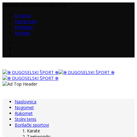
Četvrtak, 06 Kolovoz 2026 21:36
O nama
Impressum
Pretplata
Kontakt
Naslovnica
Nogomet
Rukomet
Stolni tenis
Borilački sportovi
Karate
Taekwondo