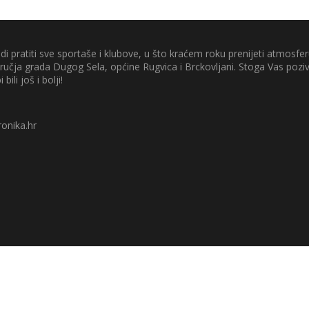
di pratiti sve sportaše i klubove, u što kraćem roku prenijeti atmosferu
odručja grada Dugog Sela, općine Rugvica i Brckovljani. Stoga Vas poz
 bili još i bolji!
onika.hr