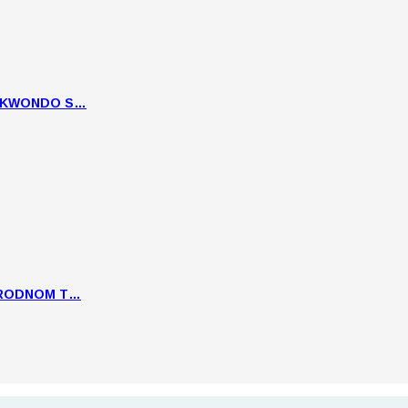
EKWONDO S…
ARODNOM T…