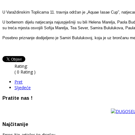
U Varaždinskim Toplicama 11. travnja održan je „Aquae Iasae Cup”, natjeca
U borbenom dijelu natjecanja najuspješniji su bili Helena Marelja, Paola Bu
su treća mjesta osvojili Sofija Marelja, Tea Sever, Samira Bululukova, Paul
Posebno priznanje dodijeljeno je Samiri Bululukovoj, koja je uz brončanu med
Rating:
( 0 Rating )
Pret
Sljedeće
Pratite nas !
Najčitanije
Error: No articles to display