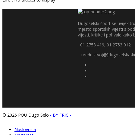
Dugoselski šport se uvijek tru
mjesto sportskih vijesti s p
vijesti, kritike i pohvale kako bi
01 2753 419, 01 2753 012
urednistvo(@)dugoselska-kr
© 2026 POU Dugo Selo
- BY FRIC -
Naslovnica