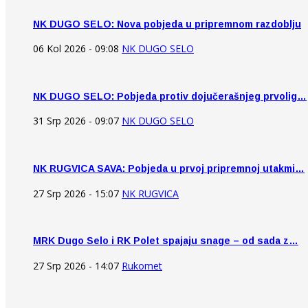
NK DUGO SELO: Nova pobjeda u pripremnom razdoblju
06 Kol 2026 - 09:08
NK DUGO SELO
NK DUGO SELO: Pobjeda protiv dojučerašnjeg prvolig…
31 Srp 2026 - 09:07
NK DUGO SELO
NK RUGVICA SAVA: Pobjeda u prvoj pripremnoj utakmi…
27 Srp 2026 - 15:07
NK RUGVICA
MRK Dugo Selo i RK Polet spajaju snage – od sada z…
27 Srp 2026 - 14:07
Rukomet