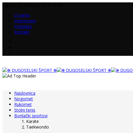
Subota, 08 Kolovoz 2026 13:09
O nama
Impressum
Pretplata
Kontakt
Naslovnica
Nogomet
Rukomet
Stolni tenis
Borilački sportovi
Karate
Taekwondo