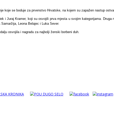
nje koje se boduje za prvenstvo Hrvatske, na kojem su zapažen nastup ostvar
dek i Juraj Kramer, koji su osvojili prva mjesta u svojim kategorijama. Druga
a Samaržija, Leona Belajec i Luka Sever.
alju osvojila i nagradu za najbolji ženski borbeni duh.